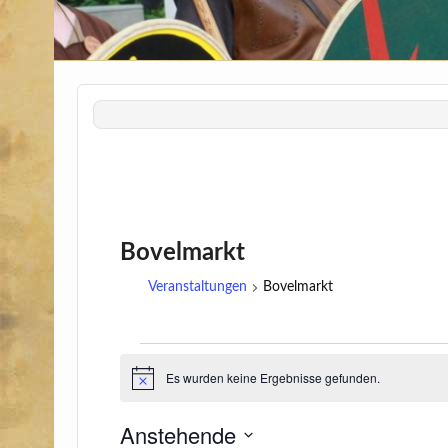
Bovelmarkt
Veranstaltungen
Bovelmarkt
Es wurden keine Ergebnisse gefunden.
H
i
n
Anstehende
w