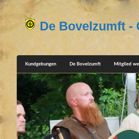
De Bovelzumft - G
Kundgebungen
De Bovelzumft
Mitglied w