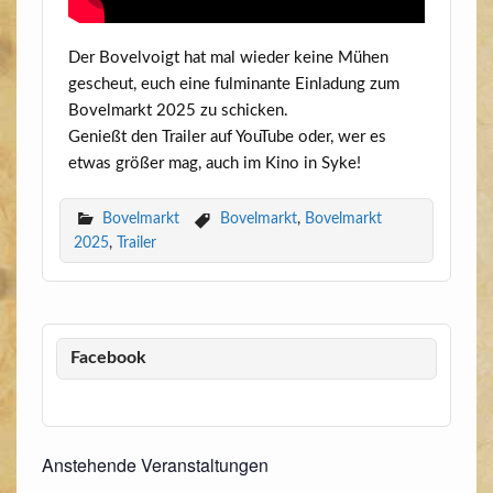
Der Bovel­voigt hat mal wie­der kei­ne Mühen
gescheut, euch eine ful­mi­nan­te Ein­la­dung zum
Bovel­markt 2025 zu schi­cken.
Genießt den Trai­ler auf You­Tube oder, wer es
etwas grö­ßer mag, auch im Kino in Syke!
Bovelmarkt
Bovelmarkt
,
Bovelmarkt
2025
,
Trailer
Facebook
Anstehende Veranstaltungen