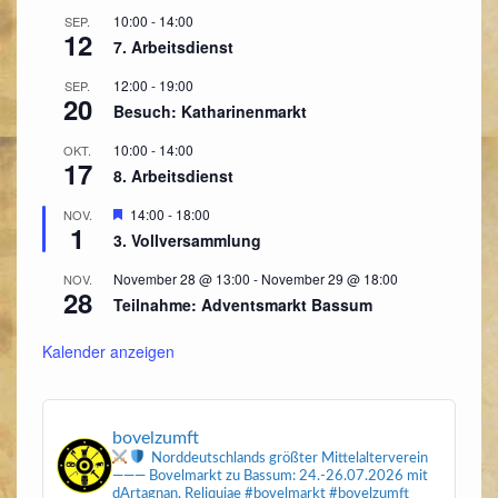
10:00
-
14:00
SEP.
12
7. Arbeitsdienst
12:00
-
19:00
SEP.
20
Besuch: Katharinenmarkt
10:00
-
14:00
OKT.
17
8. Arbeitsdienst
Hervorgehoben
14:00
-
18:00
NOV.
1
3. Vollversammlung
November 28 @ 13:00
-
November 29 @ 18:00
NOV.
28
Teilnahme: Adventsmarkt Bassum
Kalender anzeigen
bovelzumft
Norddeutschlands größter Mittelalterverein
———
Bovelmarkt zu Bassum: 24.-26.07.2026
mit
dArtagnan, Reliquiae
#bovelmarkt #bovelzumft