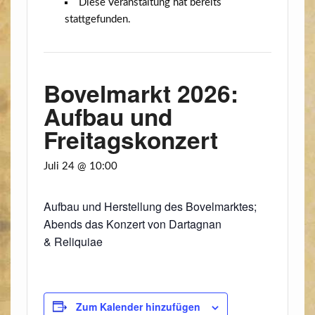
Diese Veranstaltung hat bereits
stattgefunden.
Bovelmarkt 2026:
Aufbau und
Freitagskonzert
Juli 24 @ 10:00
Auf­bau und Her­stel­lung des Bovel­mark­tes;
Abends das Kon­zert von Dar­ta­g­nan
& Reliquiae
Zum Kalender hinzufügen