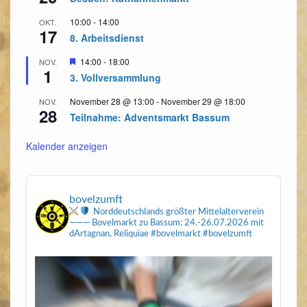
10:00
-
14:00
OKT.
17
8. Arbeitsdienst
Hervorgehoben
14:00
-
18:00
NOV.
1
3. Vollversammlung
November 28 @ 13:00
-
November 29 @ 18:00
NOV.
28
Teilnahme: Adventsmarkt Bassum
Kalender anzeigen
bovelzumft
Norddeutschlands größter Mittelalterverein
———
Bovelmarkt zu Bassum: 24.-26.07.2026
mit
dArtagnan, Reliquiae
#bovelmarkt #bovelzumft