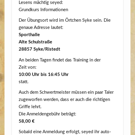
Lesens mäch­tig seyed:
Grund­kurs Informationen
Der Übungs­ort wird im Ört­chen Syke sein. Die
genaue Adres­se lautet:
Sport­hal­le
Alte Schulstraße
28857 Syke/​Ristedt
An bei­den Tagen fin­det das Trai­ning in der
Zeit von:
10:00 Uhr bis 16:45 Uhr
statt.
Auch dem Schwert­meis­ter müs­sen ein paar Taler
zuge­wor­fen wer­den, dass er auch die rich­ti­gen
Grif­fe lehrt.
Die Anmel­den­ge­bühr beträgt:
58,00 €
Sobald eine Anmel­dung erfolgt, sey­ed ihr auto­