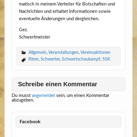
ma­tisch in mei­nem Ver­tei­ler für Bot­schaf­ten und
Nach­rich­ten und erhal­tet Infor­ma­tio­nen sowie
even­tu­el­le Ände­run­gen und dergleichen.
Gez.
Schwertmeister
Allgemein
,
Veranstaltungen
,
Vereinsaktionen
Ritter
,
Schwerter
,
Schwertschaukampf
,
SSK
Schreibe einen Kommentar
Du musst
angemeldet
sein, um einen Kommentar
abzugeben.
Facebook