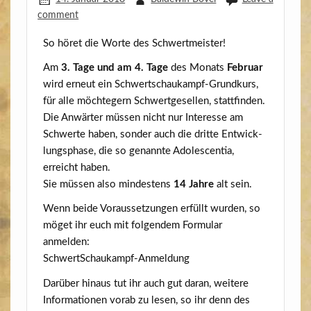
comment
So höret die Wor­te des Schwertmeister!
Am
3. Tage und am 4. Tage
des Monats
Febru­ar
wird erneut ein Schwert­schau­kampf-Grund­kurs,
für alle möch­te­gern Schwert­ge­sel­len, stattfinden.
Die Anwär­ter müs­sen nicht nur Inter­es­se am
Schwer­te haben, son­der auch die drit­te Ent­wick­
lungs­pha­se, die so genann­te Ado­le­s­cen­tia,
erreicht haben.
Sie müs­sen also min­des­tens
14 Jah­re
alt sein.
Wenn bei­de Vor­aus­set­zun­gen erfüllt wur­den, so
möget ihr euch mit fol­gen­dem For­mu­lar
anmelden:
SchwertSchaukampf-Anmeldung
Dar­über hin­aus tut ihr auch gut dar­an, wei­te­re
Infor­ma­tio­nen vor­ab zu lesen, so ihr denn des