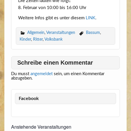
Die Zei­ten lau­ten wie folgt:
8. Febru­ar von 10:00 bis 16:00 Uhr
Wei­te­re Infos gibt es unter die­sem
LINK
.
Allgemein
,
Veranstaltungen
Bassum
,
Kinder
,
Ritter
,
Volksbank
Schreibe einen Kommentar
Du musst
angemeldet
sein, um einen Kommentar
abzugeben.
Facebook
Anstehende Veranstaltungen