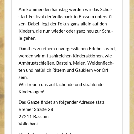
Am kom­men­den Sams­tag wer­den wir das Schul­
start-Fes­ti­val der Volks­bank in Bas­sum unter­stüt­
zen. Dabei liegt der Fokus ganz allein auf den
Kin­dern, die nun wie­der oder ganz neu zur Schu­
le gehen.
Damit es zu einem unver­gess­li­chen Erleb­nis wird,
wer­den wir mit zahl­rei­chen Kin­der­ak­tio­nen, wie
Arm­brust­schie­ßen, Bas­teln, Malen, Wei­den­flech­
ten und natür­lich Rit­tern und Gauk­lern vor Ort
sein.
Wir freu­en uns auf lachen­de und strah­len­de
Kinderaugen!
Das Gan­ze fin­det an fol­gen­der Adres­se statt:
Bre­mer Stra­ße 28
27211 Bas­sum
Volks­bank