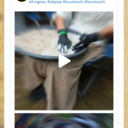
dArtagnan, Reliquiae
#bovelmarkt #bovelzumft