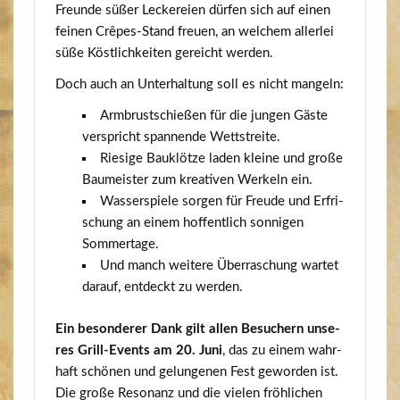
Freun­de süßer Lecke­rei­en dür­fen sich auf einen
fei­nen Crê­pes-Stand freu­en, an wel­chem aller­lei
süße Köst­lich­kei­ten gereicht werden.
Doch auch an Unter­hal­tung soll es nicht mangeln:
Arm­brust­schie­ßen für die jun­gen Gäs­te
ver­spricht span­nen­de Wettstreite.
Rie­si­ge Bau­klöt­ze laden klei­ne und gro­ße
Bau­meis­ter zum krea­ti­ven Wer­keln ein.
Was­ser­spie­le sor­gen für Freu­de und Erfri­
schung an einem hof­fent­lich son­ni­gen
Sommertage.
Und manch wei­te­re Über­ra­schung war­tet
dar­auf, ent­deckt zu werden.
Ein beson­de­rer Dank gilt allen Besu­chern unse­
res Grill-Events am 20. Juni
, das zu einem wahr­
haft schö­nen und gelun­ge­nen Fest gewor­den ist.
Die gro­ße Reso­nanz und die vie­len fröh­li­chen