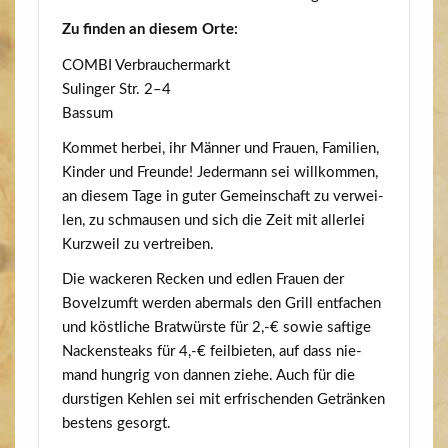
Zu fin­den an die­sem Orte:
COMBI Ver­brau­cher­markt
Sulin­ger Str. 2–4
Bas­sum
Kom­met her­bei, ihr Män­ner und Frau­en, Fami­li­en,
Kin­der und Freun­de! Jeder­mann sei will­kom­men,
an die­sem Tage in guter Gemein­schaft zu ver­wei­
len, zu schmau­sen und sich die Zeit mit aller­lei
Kurz­weil zu vertreiben.
Die wacke­ren Recken und edlen Frau­en der
Bovelzumft wer­den aber­mals den Grill ent­fa­chen
und köst­li­che Brat­würs­te für 2,-€ sowie saf­ti­ge
Nacken­steaks für 4,-€ feil­bie­ten, auf dass nie­
mand hung­rig von dan­nen zie­he. Auch für die
durs­ti­gen Keh­len sei mit erfri­schen­den Geträn­ken
bes­tens gesorgt.