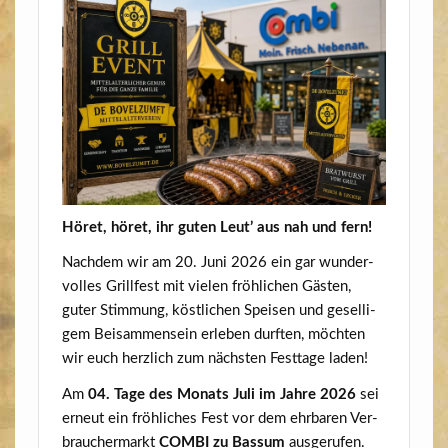
Höret, höret, ihr guten Leut’ aus nah und fern!
Nach­dem wir am 20. Juni 2026 ein gar wun­der­
vol­les Grill­fest mit vie­len fröh­li­chen Gäs­ten,
guter Stim­mung, köst­li­chen Spei­sen und gesel­li­
gem Bei­sam­men­sein erle­ben durf­ten, möch­ten
wir euch herz­lich zum nächs­ten Fest­ta­ge laden!
Am
04. Tage des Monats Juli im Jah­re 2026
sei
erneut ein fröh­li­ches Fest vor dem ehr­ba­ren Ver­
brau­cher­markt
COMBI zu Bas­sum
ausgerufen.