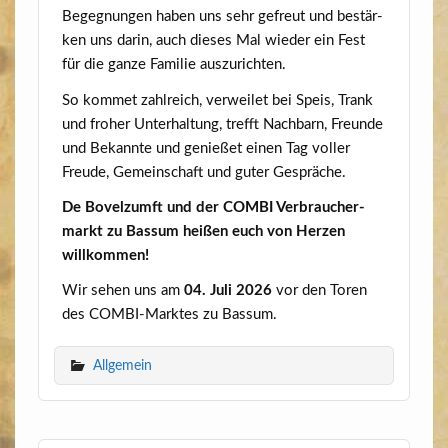
Begeg­nun­gen haben uns sehr gefreut und bestär­
ken uns dar­in, auch die­ses Mal wie­der ein Fest
für die gan­ze Fami­lie auszurichten.
So kom­met zahl­reich, ver­wei­let bei Speis, Trank
und fro­her Unter­hal­tung, trefft Nach­barn, Freun­de
und Bekann­te und genie­ßet einen Tag vol­ler
Freu­de, Gemein­schaft und guter Gespräche.
De Bovelzumft und der COMBI Ver­brau­cher­
markt zu Bas­sum hei­ßen euch von Her­zen
willkommen!
Wir sehen uns am
04. Juli 2026
vor den Toren
des COM­BI-Mark­tes zu Bassum.
Allgemein