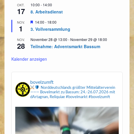
N
10:00
-
14:00
OKT.
17
8. Arbeitsdienst
a
v
Hervorgehoben
14:00
-
18:00
NOV.
1
i
3. Vollversammlung
g
November 28 @ 13:00
-
November 29 @ 18:00
NOV.
28
a
Teilnahme: Adventsmarkt Bassum
t
Kalender anzeigen
i
o
n
bovelzumft
Norddeutschlands größter Mittelalterverein
———
Bovelmarkt zu Bassum: 24.-26.07.2026
mit
dArtagnan, Reliquiae
#bovelmarkt #bovelzumft