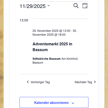
11/29/2025
V
V
S
T
e
u
e
a
D
r
c
g
r
a
h
a
13:00
a
e
t
n
s
u
n
29. November 2025 @ 13:00
-
30.
November 2025 @ 18:00
t
m
s
a
w
t
Adventsmarkt 2025 in
l
ä
Bassum
a
t
h
u
l
Stiftskirche Bassum
Am Kirchhof,
l
n
Bassum
t
e
g
u
A
n
n
n
.
s
Vorheriger Tag
Nächster Tag
g
i
e
c
n
h
t
S
Kalender abonnieren
e