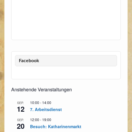
u
n
c
-
N
h
a
e
v
u
i
n
g
a
d
t
A
i
Facebook
n
o
n
s
i
c
Anstehende Veranstaltungen
h
10:00
-
14:00
SEP.
t
12
7. Arbeitsdienst
e
n
12:00
-
19:00
SEP.
20
Besuch: Katharinenmarkt
,