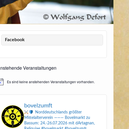
Facebook
nstehende Veranstaltungen
Es sind keine anstehenden Veranstaltungen vorhanden.
inweis
bovelzumft
Norddeutschlands größter
Mittelalterverein
———
Bovelmarkt zu
Bassum: 24.-26.07.2026
mit dArtagnan,
Reliquiae
#bovelmarkt #bovelzumft