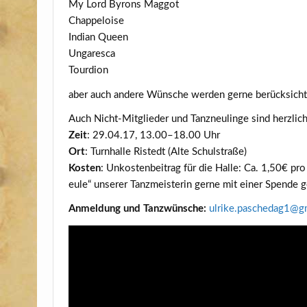
My Lord Byrons Maggot
Chappeloise
Indi­an Queen
Ungaresca
Tourdion
aber auch ande­re Wün­sche wer­den ger­ne berücksicht
Auch Nicht-Mit­glie­der und Tanz­neu­lin­ge sind herz­l
Zeit
: 29.04.17, 13.00–18.00 Uhr
Ort
: Turn­hal­le Ristedt (Alte Schulstraße)
Kos­ten
: Unkos­ten­bei­trag für die Hal­le: Ca. 1,50€ pr
eu­le“ unse­rer Tanz­meis­te­rin ger­ne mit einer Spen­de 
Anmel­dung und Tanz­wün­sche:
ulrike.​paschedag1@​g