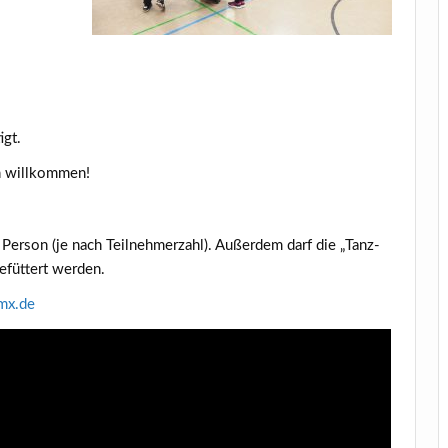
igt.
ich willkommen!
o Per­son (je nach Teil­neh­mer­zahl). Außer­dem darf die „Tanz­
gefüt­tert werden.
mx.​de