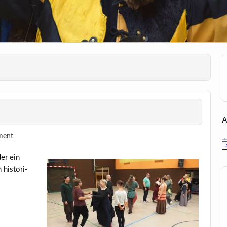
A
ment
H
der ein
his­to­ri­