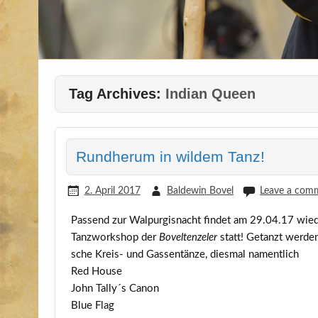
Tag Archives:
Indian Queen
Rundherum in wildem Tanz!
2. April 2017
Baldewin Bovel
Leave a com
Pas­send zur Wal­pur­gis­nacht fin­det am 29.04.17 wie­
Tanz­work­shop der
Bovel­ten­ze­l­er
statt! Getanzt wer­den 
sche Kreis- und Gas­sen­tän­ze, dies­mal namentlich
Red House
John Tally´s Canon
Blue Flag