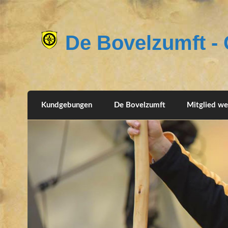
De Bovelzumft - G
Kundgebungen
De Bovelzumft
Mitglied w