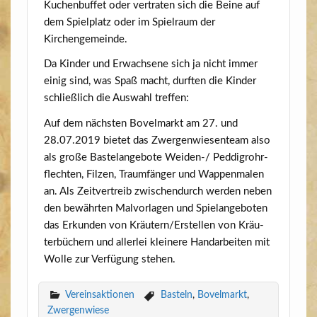
Kuchen­buf­fet oder ver­tra­ten sich die Bei­ne auf
dem Spiel­platz oder im Spiel­raum der
Kirchengemeinde.
Da Kin­der und Erwach­se­ne sich ja nicht immer
einig sind, was Spaß macht, durf­ten die Kin­der
schließ­lich die Aus­wahl treffen:
Auf dem nächs­ten Bovel­markt am 27. und
28.07.2019 bie­tet das Zwer­gen­wie­sen­team also
als gro­ße Bas­te­l­an­ge­bo­te Wei­den-/ Ped­dig­rohr­
flech­ten, Fil­zen, Traum­fän­ger und Wap­pen­ma­len
an. Als Zeit­ver­treib zwi­schen­durch wer­den neben
den bewähr­ten Mal­vor­la­gen und Spiel­an­ge­bo­ten
das Erkun­den von Kräutern/​Erstel­len von Kräu­
ter­bü­chern und aller­lei klei­ne­re Hand­ar­bei­ten mit
Wol­le zur Ver­fü­gung stehen.
Vereinsaktionen
Basteln
,
Bovelmarkt
,
Zwergenwiese