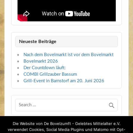
Neueste Beiträge
Nach dem Bovelmarkt ist vor dem Bovelmarkt
Bovelmarkt 2026
Der Countdown läuft:
COMBI Grillzauber Bassum
Grill-Event in Barnstorf am 20. Juni 2026
Die Website von De Bovelzumft - Gelebtes Mittelalter e.V.
verwendet Cookies, Social Media Plugins und Matomo mit Opt-
Menu