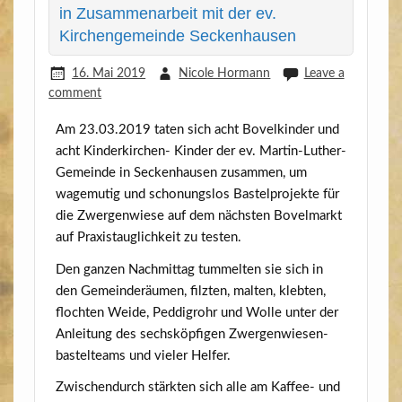
in Zusammenarbeit mit der ev.
Kirchengemeinde Seckenhausen
16. Mai 2019
Nicole Hormann
Leave a
comment
Am 23.03.2019 taten sich acht Bovel­kin­der und
acht Kin­der­kir­chen- Kin­der der ev. Mar­tin-Luther-
Gemein­de in Secken­hau­sen zusam­men, um
wage­mu­tig und scho­nungs­los Bas­tel­pro­jek­te für
die Zwer­gen­wie­se auf dem nächs­ten Bovel­markt
auf Pra­xis­taug­lich­keit zu testen.
Den gan­zen Nach­mit­tag tum­mel­ten sie sich in
den Gemein­de­räu­men, filz­ten, mal­ten, kleb­ten,
floch­ten Wei­de, Ped­dig­rohr und Wol­le unter der
Anlei­tung des sechs­köp­fi­gen Zwer­gen­wie­sen­
bas­tel­teams und vie­ler Helfer.
Zwi­schen­durch stärk­ten sich alle am Kaf­fee- und