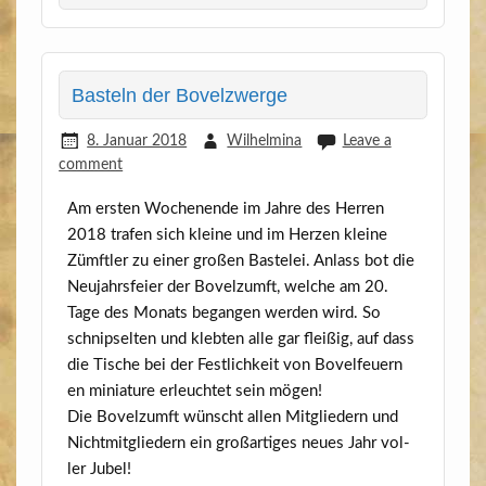
Basteln der Bovelzwerge
8. Januar 2018
Wilhelmina
Leave a
comment
Am ers­ten Wochen­en­de im Jah­re des Her­ren
2018 tra­fen sich klei­ne und im Her­zen klei­ne
Zümft­ler zu einer gro­ßen Bas­te­lei. Anlass bot die
Neu­jahrs­fei­er der Bovelzumft, wel­che am 20.
Tage des Monats began­gen wer­den wird. So
schnip­sel­ten und kleb­ten alle gar flei­ßig, auf dass
die Tische bei der Fest­lich­keit von Bovel­feu­ern
en minia­tu­re erleuch­tet sein mögen!
Die Bovelzumft wünscht allen Mit­glie­dern und
Nicht­mit­glie­dern ein groß­ar­ti­ges neu­es Jahr vol­
ler Jubel!