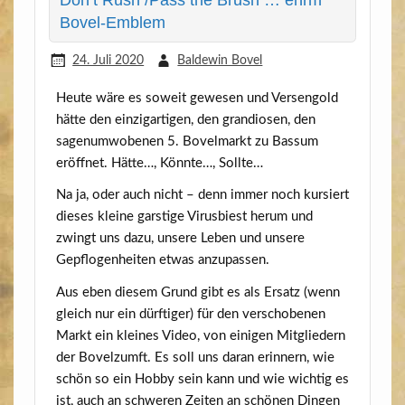
Bovel-Emblem
24. Juli 2020
Baldewin Bovel
Heu­te wäre es soweit gewe­sen und Ver­sen­gold
hät­te den ein­zig­ar­ti­gen, den gran­dio­sen, den
sagen­um­wo­be­nen 5. Bovel­markt zu Bas­sum
eröff­net. Hät­te…, Könn­te…, Sollte…
Na ja, oder auch nicht – denn immer noch kur­siert
die­ses klei­ne gars­ti­ge Virus­biest her­um und
zwingt uns dazu, unse­re Leben und unse­re
Gepflo­gen­hei­ten etwas anzupassen.
Aus eben die­sem Grund gibt es als Ersatz (wenn
gleich nur ein dürf­ti­ger) für den ver­scho­be­nen
Markt ein klei­nes Video, von eini­gen Mit­glie­dern
der Bovelzumft. Es soll uns dar­an erin­nern, wie
schön so ein Hob­by sein kann und wie wich­tig es
ist, auch an schwe­ren Zei­ten an schö­nen Din­gen