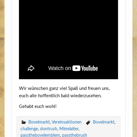
Wir wün­schen ganz viel Spaß und freu­en uns,
euch alle hof­fent­lich bald wiederzusehen.
Gehabt euch wohl!
Bovelmarkt
,
Vereinsaktionen
Bovelmarkt
,
challenge
,
dontrush
,
Mittelalter
,
passthebovelemblem
,
passthebrush