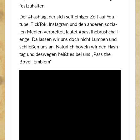
festzuhalten.
Der #hash­tag, der sich seit eini­ger Zeit auf You­
tube, Tick­Tok, Insta­gram und den ande­ren sozia­
len Medi­en ver­brei­tet, lau­tet #pass­t­he­brush­chall­
enge. Da las­sen wir uns doch nicht Lum­pen und
schlie­ßen uns an. Natür­lich boveln wir den Hash­
tag und des­we­gen heißt es bei uns „Pass the
Bovel-Emblem“