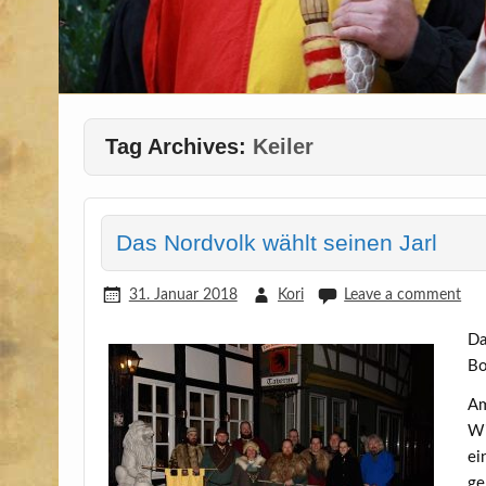
Tag Archives:
Keiler
Das Nordvolk wählt seinen Jarl
31. Januar 2018
Kori
Leave a comment
D
Bo
Am
Wi
ei
ge