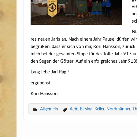
vi
an
sc
Ni
res neu­en Jarls an. Nach einem Jahr Pau­se, dür­fen wi
begrü­ßen, dass er sich von mir, Kori Hans­so
n, zurück
m
ich bei der
gesam­ten Sip­pe für das tol­le Jahr 917 
den Segen der Göt­ter! Auf ein erfolg­rei­ches Jahr 918
Lang lebe Jarl Ragi!
erge­benst,
Kori Hans­son
Allgemein
Aett
,
Birsina
,
Keiler
,
Nordmänner
,
Th