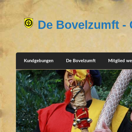
De Bovelzumft - G
Kundgebungen
De Bovelzumft
Mitglied w