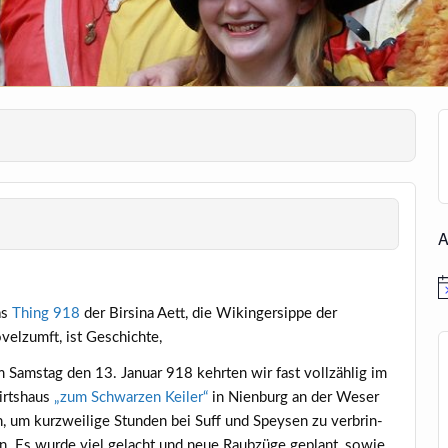
A
H
as
Thing 918
der Bir­si­na Aett, die Wikin­ger­sip­pe der
velzumft, ist Geschichte,
 Sams­tag den 13. Janu­ar 918 kehr­ten wir fast voll­zäh­lig im
rts­haus
„zum Schwar­zen Kei­ler“
in Nien­burg an der Weser
n, um kurz­wei­li­ge Stun­den bei Suff und Spey­sen zu ver­brin­
n. Es wur­de viel gelacht und neue Raub­zü­ge geplant, sowie