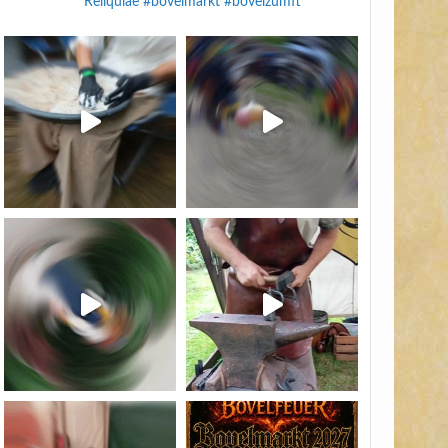
Reliquiae
#bovelmarkt #bovelzumft