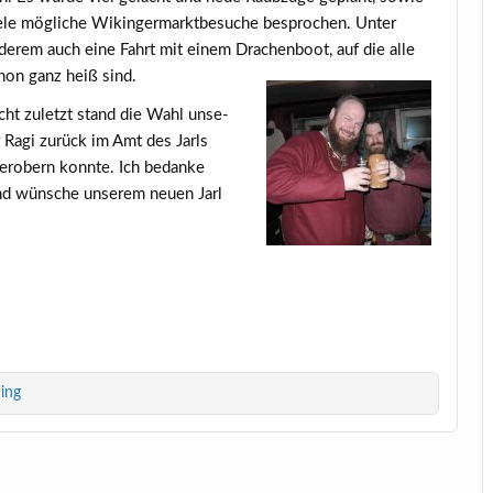
e­le mög­li­che Wikin­ger­markt­be­su­che bespro­chen. Unter
de­rem auch eine Fahrt mit einem Dra­chen­boot, auf die alle
hon ganz heiß sind.
cht zuletzt stand die Wahl unse­
r Ragi zurück im Amt des Jarls
 erober
n konn­te. Ich bedan­ke
und wün­sche unse­rem neu­en Jarl
!
ing