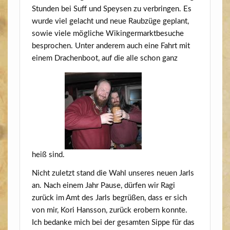
Stun­den bei Suff und Spey­sen zu ver­brin­gen. Es
wur­de viel gelacht und neue Raub­zü­ge geplant,
sowie vie­le mög­li­che Wikin­ger­markt­be­su­che
bespro­chen. Unter ande­rem auch eine Fahrt mit
einem Dra­chen­boot, auf die alle schon ganz
heiß sind.
Nicht zuletzt stand die Wahl unse­res neu­en Jarls
an. Nach einem Jahr Pau­se, dür­fen wir Ragi
zurück im Amt des Jarls begrü­ßen, dass er sich
von mir, Kori Hans­so
n, zurück erober
n konn­te.
Ich bedan­ke m
ich bei der
gesam­ten Sip­pe für das