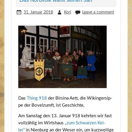
31. Januar 2018
Kori
Leave a comment
Das
Thing 918
der Bir­si­na Aett, die Wikin­ger­sip­
pe der Bovelzumft, ist Geschichte,
Am Sams­tag den 13. Janu­ar 918 kehr­ten wir fast
voll­zäh­lig im Wirts­haus
„zum Schwar­zen Kei­
ler“
in Nien­burg an der Weser ein, um kurz­wei­li­ge