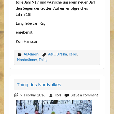
tol­le Jahr 917 und wün­sche unse­rem neu­en Jarl
den Segen der Göt­ter! Auf ein erfolg­rei­ches
Jahr 918!
Lang lebe Jarl Ragi!
erge­benst,
Kori Hans­son
Allgemein
Aett
,
Birsina
,
Keiler
,
Nordmänner
,
Thing
Thing des Nordvolkes
9. Februar 2016
Kori
Leave a comment