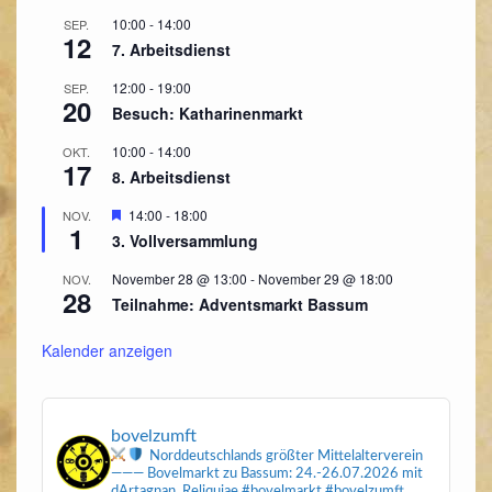
10:00
-
14:00
SEP.
12
7. Arbeitsdienst
12:00
-
19:00
SEP.
20
Besuch: Katharinenmarkt
10:00
-
14:00
OKT.
17
8. Arbeitsdienst
Hervorgehoben
14:00
-
18:00
NOV.
1
3. Vollversammlung
November 28 @ 13:00
-
November 29 @ 18:00
NOV.
28
Teilnahme: Adventsmarkt Bassum
Kalender anzeigen
bovelzumft
Norddeutschlands größter Mittelalterverein
———
Bovelmarkt zu Bassum: 24.-26.07.2026
mit
dArtagnan, Reliquiae
#bovelmarkt #bovelzumft