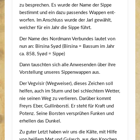
zu bespre­chen. Es wur­de der Name der Sip­pe
bestimmt und ein dazu pas­sen­des Wap­pen ent­
wor­fen. Im Anschluss wur­de der Jarl gewählt,
wel­cher für ein Jahr die Sip­pe führt.
Der Name des Nord­mann Ver­bun­des lau­tet von
nun an: Bir­si­na Syød (Bir­si­na = Bas­sum im Jahr
ca. 858, Syød = Sippe)
Dann tausch­ten sich alle Anwe­sen­den über ihre
Vor­stel­lung unse­res Sip­pen­wap­pen aus.
Der Vegvi­sir (Weg­wei­ser), die­ses Zei­chen soll
hel­fen, auch im Sturm und bei schlech­tem Wet­ter,
nie sei­nen Weg zu ver­lie­ren. Dar­über kommt
Freyrs Eber, Gul­lin­bors­ti. Er steht für Kraft und
Potenz. Sei­ne Bors­ten ver­sprü­hen Fun­ken und
erhel­len das Dunkel.
Zu guter Letzt haben wir uns die Käl­te, mit Hil­fe
von hei­ßem Met und Gulasch, aus den Kno­chen