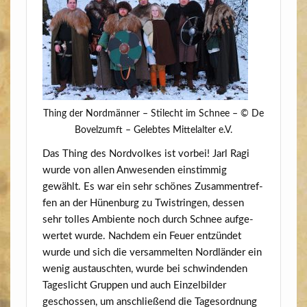
Thing der Nord­män­ner – Stil­echt im Schnee – © De
Bovelzumft – Geleb­tes Mit­tel­al­ter e.V.
Das Thing des Nord­vol­kes ist vor­bei! Jarl Ragi
wur­de von allen Anwe­sen­den ein­stim­mig
gewählt. Es war ein sehr schö­nes Zusam­men­tref­
fen an der Hünen­burg zu Twist­rin­gen, des­sen
sehr tol­les Ambi­en­te noch durch Schnee auf­ge­
wer­tet wur­de. Nach­dem ein Feu­er ent­zün­det
wur­de und sich die ver­sam­mel­ten Nord­län­der ein
wenig aus­tausch­ten, wur­de bei schwin­den­den
Tages­licht Grup­pen und auch Ein­zel­bil­der
geschos­sen, um anschlie­ßend die Tages­ord­nung