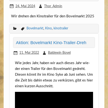
24. Mai 2024
Thor_Admin
Wir dre­hen den Kino­trai­ler für den Bovel­markt 2025
Bovelmarkt
,
Kino
,
kinotrailer
Aktion: Bovelmarkt Kino-Trailer-Dreh
11. Mai 2022
Baldewin Bovel
Wie jedes Jahr, haben wir auch die­ses Jahr wie­
der einen Trai­ler für den Bovel­markt gedreht.
Die­sen könnt ihr im Kino Syke ab Juni sehen. Um
die Zeit bis dahin etwas zu ver­kür­zen, gibt es hier
einen kur­zen Ausschnitt.