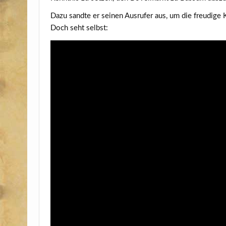
Dazu sand­te er sei­nen Aus­ru­fer aus, um die freu­di­g
Doch seht selbst: