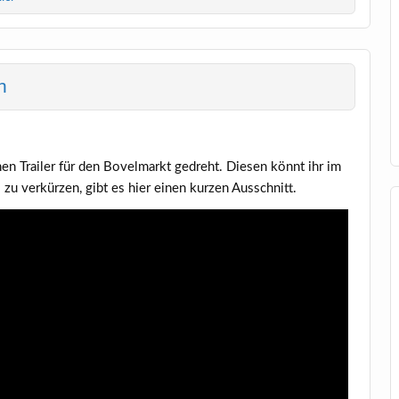
h
en Trai­ler für den Bovel­markt gedreht. Die­sen könnt ihr im
u ver­kür­zen, gibt es hier einen kur­zen Ausschnitt.