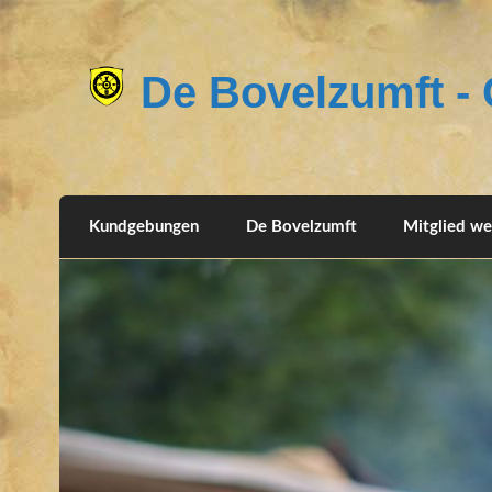
De Bovelzumft - G
Kundgebungen
De Bovelzumft
Mitglied w