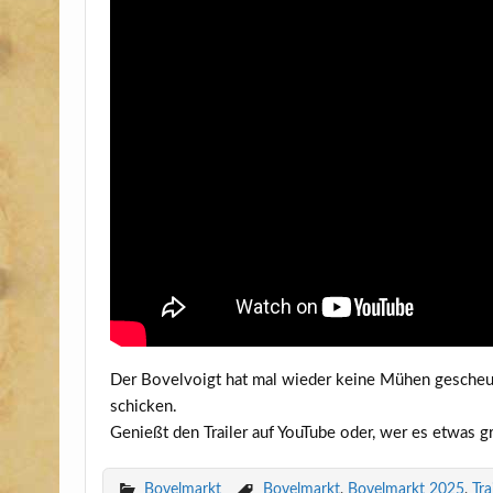
Der Bovel­voigt hat mal wie­der kei­ne Mühen gescheut
schi­cken.
Genießt den Trai­ler auf You­Tube oder, wer es etwas g
Bovelmarkt
Bovelmarkt
,
Bovelmarkt 2025
,
Tra