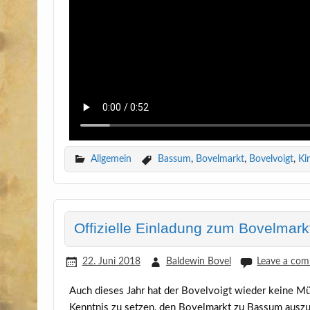
Allgemein
Bassum
,
Bovelmarkt
,
Bovelvoigt
,
Ki
Offizielle Einladung zum Bovelmark
22. Juni 2018
Baldewin Bovel
Leave a co
Auch die­ses Jahr hat der Bovel­voigt wie­der kei­ne M
Kennt­nis zu set­zen, den Bovel­markt zu Bas­sum auszu