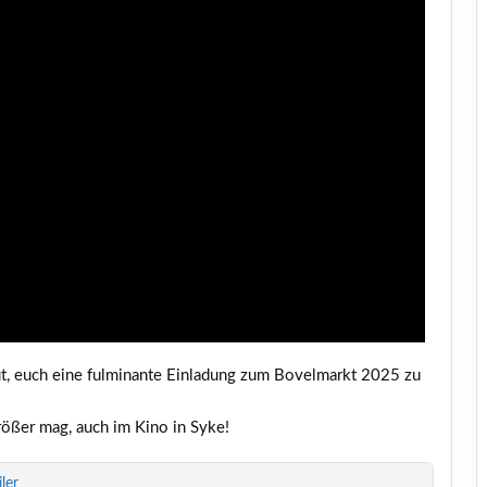
, euch eine ful­mi­nan­te Ein­la­dung zum Bovel­markt 2025 zu
rö­ßer mag, auch im Kino in Syke!
iler