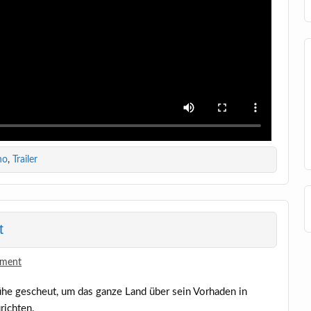
no
,
Trailer
t
mment
ühe gescheut, um das gan­ze Land über sein Vor­ha­den in
richten.