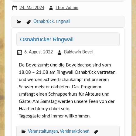
24. Mai 2024
Thor_Admin
Osnabrück
,
ringwall
Osnabrücker Ringwall
6. August 2022
Baldewin Bovel
De Bovelzumft und die Bovel­d­ach­se sind vom
18.08 – 21.08 am Ring­wall Osna­brück ver­tre­ten
und wer­den Schwert­schau­kampf mit unse­rem
Schwert­meis­ter dar­bie­ten. Das Pro­gramm
umfängt einen Schnup­per­kurs für Akteu­re und
Gäs­te. Am Sams­tag wer­den unse­re Feen von der
Haar­flech­terey dabei sein.
Tages­gäs­te sind immer willkommen.
Veranstaltungen
,
Vereinsaktionen