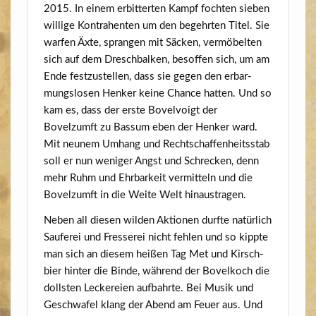
2015. In einem erbit­ter­ten Kampf foch­ten sie­ben
wil­li­ge Kon­tra­hen­ten um den begehr­ten Titel. Sie
war­fen Äxte, spran­gen mit Säcken, ver­mö­bel­ten
sich auf dem Dresch­bal­ken, besof­fen sich, um am
Ende fest­zu­stel­len, dass sie gegen den erbar­
mungs­lo­sen Hen­ker kei­ne Chan­ce hat­ten. Und so
kam es, dass der ers­te Bovel­voigt der
Bovelzumft zu Bas­sum eben der Hen­ker ward.
Mit neu­nem Umhang und Recht­schaf­fen­heits­stab
soll er nun weni­ger Angst und Schre­cken, denn
mehr Ruhm und Ehr­bar­keit ver­mit­teln und die
Bovelzumft in die Wei­te Welt hinaustragen.
Neben all die­sen wil­den Aktio­nen durf­te natür­lich
Sau­fe­rei und Fres­se­rei nicht feh­len und so kipp­te
man sich an die­sem hei­ßen Tag Met und Kirsch­
bier hin­ter die Bin­de, wäh­rend der Bovel­koch die
dolls­ten Lecke­rei­en auf­bahr­te. Bei Musik und
Geschwa­fel klang der Abend am Feu­er aus. Und