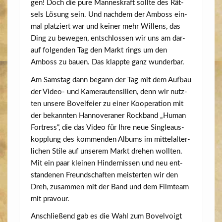
gen! Doch die pure Man­nes­kraft soll­te des Rät­
sels Lösung sein. Und nach­dem der Amboss ein­
mal plat­ziert war und kei­ner mehr Wil­lens, das
Ding zu bewe­gen, ent­schlos­sen wir uns am dar­
auf fol­gen­den Tag den Markt rings um den
Amboss zu bau­en. Das klapp­te ganz wunderbar.
Am Sams­tag dann begann der Tag mit dem Auf­bau
der Video- und Kame­ra­u­ten­si­li­en, denn wir nutz­
ten unse­re Bovel­fei­er zu einer Koope­ra­ti­on mit
der bekann­ten Han­no­ve­ra­ner Rock­band „Human
Fort­ress“, die das Video für Ihre neue Sin­gle­aus­
kopp­lung des kom­men­den Albums im mit­tel­al­ter­
li­chen Sti­le auf unse­rem Markt dre­hen woll­ten.
Mit ein paar klei­nen Hin­der­nis­sen und neu ent­
stan­de­nen Freund­schaf­ten meis­ter­ten wir den
Dreh, zusam­men mit der Band und dem Film­team
mit pravour.
Anschlie­ßend gab es die Wahl zum Bovel­voigt