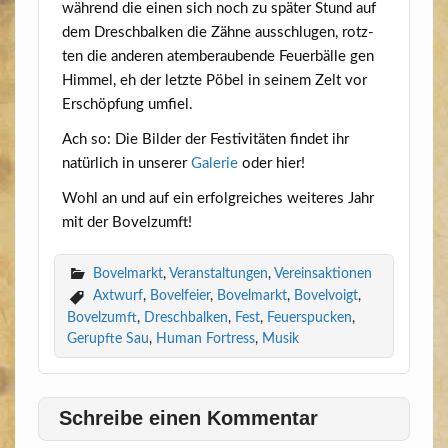
wäh­rend die einen sich noch zu spä­ter Stund auf
dem Dresch­bal­ken die Zäh­ne aus­schlu­gen, rotz­
ten die ande­ren atem­be­rau­ben­de Feu­er­bäl­le gen
Him­mel, eh der letz­te Pöbel in sei­nem Zelt vor
Erschöp­fung umfiel.
Ach so: Die Bil­der der Fes­ti­vi­tä­ten fin­det ihr
natür­lich in unse­rer
Gale­rie
oder hier!
Wohl an und auf ein erfolg­rei­ches wei­te­res Jahr
mit der Bovelzumft!
Bovelmarkt
,
Veranstaltungen
,
Vereinsaktionen
Axtwurf
,
Bovelfeier
,
Bovelmarkt
,
Bovelvoigt
,
Bovelzumft
,
Dreschbalken
,
Fest
,
Feuerspucken
,
Gerupfte Sau
,
Human Fortress
,
Musik
Schreibe einen Kommentar