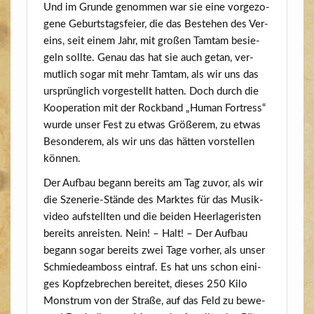
Und im Grun­de genom­men war sie eine vor­ge­zo­
ge­ne Geburts­tags­fei­er, die das Bestehen des Ver­
eins, seit einem Jahr, mit gro­ßen Tam­tam besie­
geln soll­te. Genau das hat sie auch getan, ver­
mut­lich sogar mit mehr Tam­tam, als wir uns das
ursprüng­lich vor­ge­stellt hat­ten. Doch durch die
Koope­ra­ti­on mit der Rock­band „Human Fort­ress“
wur­de unser Fest zu etwas Grö­ße­rem, zu etwas
Beson­de­rem, als wir uns das hät­ten vor­stel­len
können.
Der Auf­bau begann bereits am Tag zuvor, als wir
die Sze­ne­rie-Stän­de des Mark­tes für das Musik­
vi­deo auf­stell­ten und die bei­den Heer­la­ge­ris­ten
bereits anreis­ten. Nein! – Halt! – Der Auf­bau
begann sogar bereits zwei Tage vor­her, als unser
Schmie­de­am­boss ein­traf. Es hat uns schon eini­
ges Kopf­ze­bre­chen berei­tet, die­ses 250 Kilo
Mons­trum von der Stra­ße, auf das Feld zu bewe­