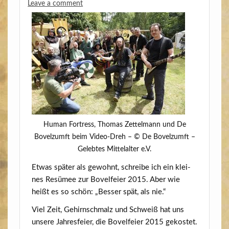
Leave a comment
Human Fort­ress, Tho­mas Zet­tel­mann und De
Bovelzumft beim Video-Dreh – © De Bovelzumft –
Geleb­tes Mit­tel­al­ter e.V.
Etwas spä­ter als gewohnt, schrei­be ich ein klei­
nes Resü­mee zur Bovel­fei­er 2015. Aber wie
heißt es so schön: „Bes­ser spät, als nie.“
Viel Zeit, Gehirn­schmalz und Schweiß hat uns
unse­re Jah­res­fei­er, die Bovel­fei­er 2015 gekos­tet.