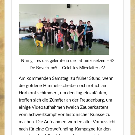
Nun gilt es das gelern­te in die Tat umzu­set­zen – ©
De Bovelzumft – Geleb­tes Mit­tel­al­ter e.V.
Am kom­men­den Sams­tag, zu frü­her Stund, wenn
die gol­de­ne Him­mels­schei­be noch röt­lich am
Hori­zont schim­mert, um den Tag ein­zu­läu­ten,
tref­fen sich die Zümf­ter an der Freu­den­burg, um
eini­ge Video­auf­nah­men (welch Zau­ber­kas­ten)
vom Schwert­kampf vor his­to­ri­scher Kulis­se zu
machen. Die Auf­nah­men wer­den aller Vor­aus­sicht
nach für eine Crowd­fun­ding-Kam­pa­gne für den