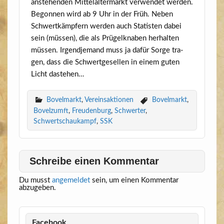
anste­hen­den Mit­tel­al­ter­markt ver­wen­det wer­den.
Begon­nen wird ab 9 Uhr in der Früh. Neben
Schwert­kämp­fern wer­den auch Sta­tis­ten dabei
sein (müs­sen), die als Prü­gel­kna­ben her­hal­ten
müs­sen. Irgend­je­mand muss ja dafür Sor­ge tra­
gen, dass die Schwert­ge­sel­len in einem guten
Licht dastehen…
Bovelmarkt
,
Vereinsaktionen
Bovelmarkt
,
Bovelzumft
,
Freudenburg
,
Schwerter
,
Schwertschaukampf
,
SSK
Schreibe einen Kommentar
Du musst
angemeldet
sein, um einen Kommentar
abzugeben.
Facebook