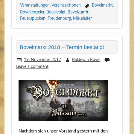
Veranstaltungen
,
Vereinsaktionen
Bovelmarkt
,
Boveltenzeler
,
Bovelvoigt
,
Bovelzumft
,
Feuerspucken
,
Freudenburg
,
Mittelalter
Bovelmarkt 2018 – Termin bestätigt
19. November 2017
Baldewin Bovel
Leave a comment
Nach­dem sich unser Vor­stand ges­tern mit den