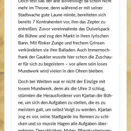
Doch fest saß der alte Bovel­voigt da schon nicht
mehr im Thro­ne, denn wäh­rend er mit sei­ner
Stadt­wa­che gute Lau­ne mim­te, berei­te­ten sich
bereits 7 Kon­tra­hen­ten vor, ihm das Zep­ter zu
ent­rei­ßen. Zuvor ver­ein­nahm­te das Dui­vels­pack
die Büh­ne und zog den Markt in ihren lyri­schen
Bann. Mit flin­ker Zun­ge und fre­chem Grin­sen
ver­kün­de­ten sie ihre Bal­la­den. Auch Immer­noch­
frank der Gauk­ler wuss­te hier schon die Zuschau­
er für sich zu begeis­tern – vor allem sein loses
Mund­werk wird vie­len in den Ohren bleiben.
Doch bei Wei­tem war er nicht der Ein­zi­ge mit
losem Mund­werk, denn als die Uhre 3 schlug,
stürm­ten die Her­aus­for­de­rer von Kjar­tan die Büh­
ne, um sich den Auf­ga­ben zu stel­len, die es zu
meis­tern galt, um selbst Voigt zu wer­den. Kjar­tan
zog es vor, sei­ne Stadt­gar­de ins Ren­nen zu schi­
cken und so muss­te Hagen alle Auf­ga­ben über­
neh­men: Dresch­bal­ken, Malen, Pfann­ku­chen­wen­