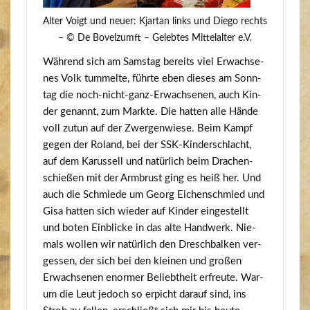
Alter Voigt und neu­er: Kjar­tan links und Die­go rechts
– © De Bovelzumft – Geleb­tes Mit­tel­al­ter e.V.
Wäh­rend sich am Sams­tag bereits viel Erwach­se­
nes Volk tum­mel­te, führ­te eben die­ses am Sonn­
tag die noch-nicht-ganz-Erwach­se­nen, auch Kin­
der genannt, zum Mark­te. Die hat­ten alle Hän­de
voll zutun auf der Zwer­gen­wie­se. Beim Kampf
gegen der Roland, bei der SSK-Kin­der­schlacht,
auf dem Karus­sell und natür­lich beim Dra­chen­
schie­ßen mit der Arm­brust ging es heiß her. Und
auch die Schmie­de um Georg Eichen­schmied und
Gisa hat­ten sich wie­der auf Kin­der ein­ge­stellt
und boten Ein­bli­cke in das alte Hand­werk. Nie­
mals wol­len wir natür­lich den Dresch­bal­ken ver­
ges­sen, der sich bei den klei­nen und gro­ßen
Erwach­se­nen enor­mer Beliebt­heit erfreu­te. War­
um die Leut jedoch so erpicht dar­auf sind, ins