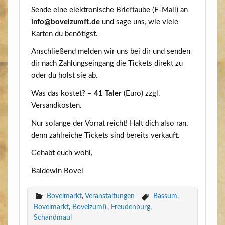
Sen­de eine elek­tro­ni­sche Brief­tau­be (E‑Mail) an
info@​bovelzumft.​de
und sage uns, wie vie­le
Kar­ten du benötigst.
Anschlie­ßend mel­den wir uns bei dir und sen­den
dir nach Zah­lungs­ein­gang die Tickets direkt zu
oder du holst sie ab.
Was das kos­tet? –
41 Taler
(Euro) zzgl.
Versandkosten.
Nur solan­ge der Vor­rat reicht! Halt dich also ran,
denn zahl­rei­che Tickets sind bereits verkauft.
Gehabt euch wohl,
Bal­de­win Bovel
Bovelmarkt
,
Veranstaltungen
Bassum
,
Bovelmarkt
,
Bovelzumft
,
Freudenburg
,
Schandmaul