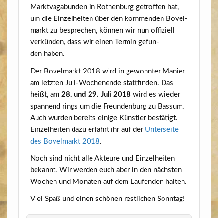
Markt­va­ga­bun­den in Rothen­burg getrof­fen hat,
um die Ein­zel­hei­ten über den kom­men­den Bovel­
markt zu bespre­chen, kön­nen wir nun offi­zi­ell
ver­kün­den, dass wir einen Ter­min gefun­
den haben.
Der Bovel­markt 2018 wird in gewohn­ter Manier
am letz­ten Juli-Wochen­en­de statt­fin­den. Das
heißt, am
28. und 29. Juli 2018
wird es wie­der
span­nend rings um die Freun­den­burg zu Bas­sum.
Auch wur­den bereits eini­ge Künst­ler bestä­tigt.
Ein­zel­hei­ten dazu erfahrt ihr auf der
Unter­sei­te
des Bovel­markt 2018
.
Noch sind nicht alle Akteu­re und Ein­zel­hei­ten
bekannt. Wir wer­den euch aber in den nächs­ten
Wochen und Mona­ten auf dem Lau­fen­den halten.
Viel Spaß und einen schö­nen rest­li­chen Sonntag!