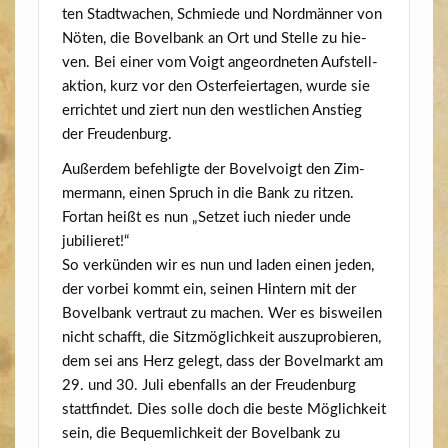
ten Stadt­wa­chen, Schmie­de und Nord­män­ner von
Nöten, die Bovel­bank an Ort und Stel­le zu hie­
ven. Bei einer vom Voigt ange­ord­ne­ten Auf­stel­l­
ak­ti­on, kurz vor den Oster­fei­er­ta­gen, wur­de sie
errich­tet und ziert nun den west­li­chen Anstieg
der Freudenburg.
Außer­dem befeh­lig­te der Bovel­voigt den Zim­
mer­mann, einen Spruch in die Bank zu rit­zen.
Fort­an heißt es nun „Set­zet iuch nie­der unde
jubilieret!“
So ver­kün­den wir es nun und laden einen jeden,
der vor­bei kommt ein, sei­nen Hin­tern mit der
Bovel­bank ver­traut zu machen. Wer es bis­wei­len
nicht schafft, die Sitz­mög­lich­keit aus­zu­pro­bie­ren,
dem sei ans Herz gelegt, dass der Bovel­markt am
29. und 30. Juli eben­falls an der Freu­den­burg
statt­fin­det. Dies sol­le doch die bes­te Mög­lich­keit
sein, die Bequem­lich­keit der Bovel­bank zu