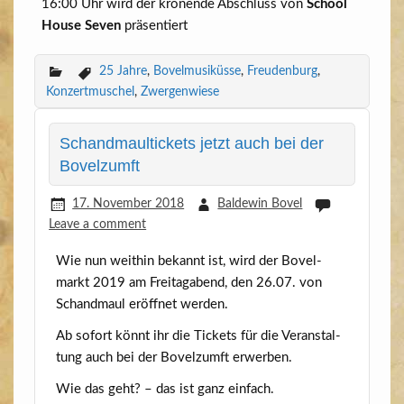
16:00 Uhr wird der krö­nen­de Abschluss von
School
House Seven
präsentiert
25 Jahre
,
Bovelmusiküsse
,
Freudenburg
,
Konzertmuschel
,
Zwergenwiese
Schandmaultickets jetzt auch bei der
Bovelzumft
17. November 2018
Baldewin Bovel
Leave a comment
Wie nun weit­hin bekannt ist, wird der Bovel­
markt 2019 am Frei­tag­abend, den 26.07. von
Schand­maul eröff­net werden.
Ab sofort könnt ihr die Tickets für die Ver­an­stal­
tung auch bei der Bovelzumft erwerben.
Wie das geht? – das ist ganz einfach.