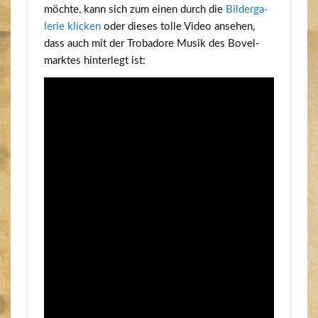
möch­te, kann sich zum einen durch die
Bil­der­ga­
le­rie kli­cken
oder die­ses tol­le Video anse­hen,
dass auch mit der Tro­ba­do­re Musik des Bovel­
mark­tes hin­ter­legt ist: