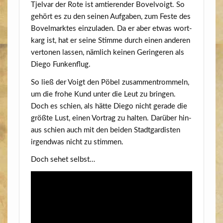
Tjel­var der Rote ist amtie­ren­der Bovel­voigt. So
gehört es zu den sei­nen Auf­ga­ben, zum Fes­te des
Bovel­mark­tes ein­zu­la­den. Da er aber etwas wort­
karg ist, hat er sei­ne Stim­me durch einen ande­ren
ver­to­nen las­sen, näm­lich kei­nen Gerin­ge­ren als
Die­go Funkenflug.
So ließ der Voigt den Pöbel zusam­men­trom­meln,
um die fro­he Kund unter die Leut zu brin­gen.
Doch es schien, als hät­te Die­go nicht gera­de die
größ­te Lust, einen Vor­trag zu hal­ten. Dar­über hin­
aus schien auch mit den bei­den Stadt­gar­dis­ten
irgend­was nicht zu stimmen.
Doch sehet selbst…