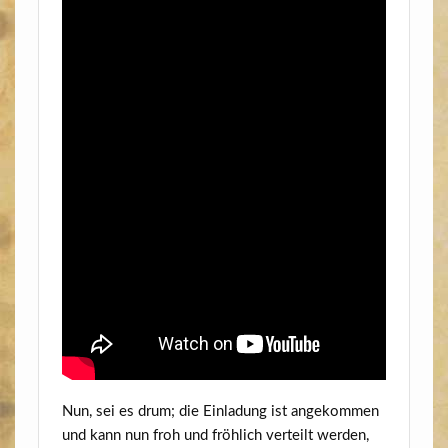
Nun, sei es drum; die Ein­la­dung ist ange­kom­men
und kann nun froh und fröh­lich ver­teilt wer­den,