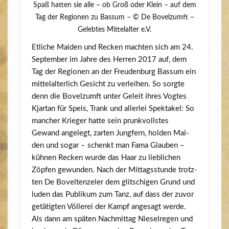
Spaß hat­ten sie alle – ob Groß oder Klein – auf dem
Tag der Regio­nen zu Bas­sum – © De Bovelzumft –
Geleb­tes Mit­tel­al­ter e.V.
Etli­che Mai­den und Recken mach­ten sich am 24.
Sep­tem­ber im Jah­re des Her­ren 2017 auf, dem
Tag der Regio­nen an der Freu­den­burg Bas­sum ein
mit­tel­al­ter­lich Gesicht zu ver­lei­hen. So sorg­te
denn die Bovelzumft unter Geleit ihres Vog­tes
Kjar­tan für Speis, Trank und aller­lei Spek­ta­kel: So
man­cher Krie­ger hat­te sein prunk­volls­tes
Gewand ange­legt, zar­ten Jung­fern, hol­den Mai­
den und sogar – schenkt man Fama Glau­ben –
küh­nen Recken wur­de das Haar zu lieb­li­chen
Zöp­fen gewun­den. Nach der Mit­tags­stun­de trotz­
ten De Bovel­ten­ze­l­er dem glit­schi­gen Grund und
luden das Publi­kum zum Tanz, auf dass der zuvor
getä­tig­ten Völ­le­rei der Kampf ange­sagt wer­de.
Als dann am spä­ten Nach­mit­tag Nie­sel­re­gen und