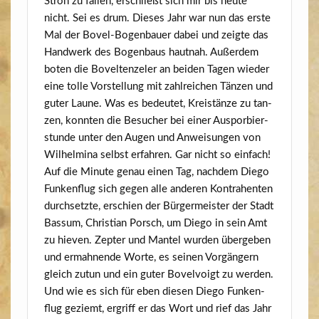
Stroh zu fal­len, erschließt sich mir bis heu­te
nicht. Sei es drum. Die­ses Jahr war nun das ers­te
Mal der Bovel-Bogen­bau­er dabei und zeig­te das
Hand­werk des Bogen­baus haut­nah. Außer­dem
boten die Bovel­ten­ze­l­er an bei­den Tagen wie­der
eine tol­le Vor­stel­lung mit zahl­rei­chen Tän­zen und
guter Lau­ne. Was es bedeu­tet, Kreis­tän­ze zu tan­
zen, konn­ten die Besu­cher bei einer Aus­por­bier­
stun­de unter den Augen und Anwei­sun­gen von
Wil­hel­mi­na selbst erfah­ren. Gar nicht so einfach!
Auf die Minu­te genau einen Tag, nach­dem Die­go
Fun­ken­flug sich gegen alle ande­ren Kon­tra­hen­ten
durch­setz­te, erschien der Bür­ger­meis­ter der Stadt
Bas­sum, Chris­ti­an Porsch, um Die­go in sein Amt
zu hie­ven. Zep­ter und Man­tel wur­den über­ge­ben
und ermah­nen­de Wor­te, es sei­nen Vor­gän­gern
gleich zutun und ein guter Bovel­voigt zu werden.
Und wie es sich für eben die­sen Die­go Fun­ken­
flug geziemt, ergriff er das Wort und rief das Jahr