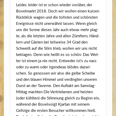
Lei­der, lei­der ist er schon wie­der vor­über, der
Bovel­markt 2018. Doch wir wol­len einen kur­zen
Rück­blick wagen und die tolls­ten und schöns­ten
Ereig­nis­se nicht uner­wähnt las­sen. Wenn gleich
uns die Son­ne die­ses Jahr auch etwas mehr plag­
te, als die letz­ten Jah­re und allen Zümftern, Händ­
lern und Gäs­ten bei teil­wei­se 34 Grad den
Schweiß auf die Stirn trieb, wol­len wir uns nicht
bekla­gen. Denn wie heißt es so schön: Das Wet­
ter ist einem ja nie recht. Ent­we­der ist’s zu nass
oder zu warm oder irgend­was blö­des dazwi­
schen. So genos­sen wir also die gel­be Schei­be
und den blau­en Him­mel und ver­ding­ten unse­ren
Durst an der Taver­ne. Den Auf­takt am Sams­tag-
Mit­tag mach­ten Die Ver­trie­be­nen und heiz­ten
(oder kühl­ten) die Stim­mung gleich zu Beginn ein,
wäh­rend der Bovel­voigt Kjar­tan mit sei­nem
Gefol­ge die ers­ten Besu­cher will­kom­men hieß.