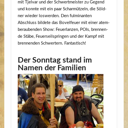
mit Tjel­var und der Schwert­meis­ter zu Gegend
und konn­te mit ein paar Schar­müt­zeln, die Söld­
ner wie­der los­wer­den. Den ful­mi­nan­ten
Abschluss bil­de­te das Bovel­feu­er mit einer atem­
be­rau­ben­den Show: Feu­er­lan­zen, POIs, bren­nen­
de Stä­be, Feu­er­seil­sprin­gen und der Kampf mit
bren­nen­den Schwer­tern. Fantastisch!
Der Sonntag stand im
Namen der Familien