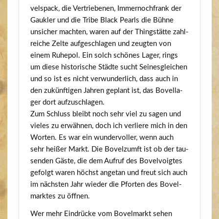
vels­pack, die Ver­trie­be­nen, Immer­noch­frank der
Gauk­ler und die Tri­be Black Pearls die Büh­ne
unsi­cher mach­ten, waren auf der Thing­stät­te zahl­
rei­che Zel­te auf­ge­schla­gen und zeug­ten von
einem Ruhe­pol. Ein solch schö­nes Lager, rings
um die­se his­to­ri­sche Städ­te sucht Sei­nes­glei­chen
und so ist es nicht ver­wun­der­lich, dass auch in
den zukünf­ti­gen Jah­ren geplant ist, das Bovel­la­
ger dort aufzuschlagen.
Zum Schluss bleibt noch sehr viel zu sagen und
vie­les zu erwäh­nen, doch ich ver­lie­re mich in den
Wor­ten. Es war ein wun­der­vol­ler, wenn auch
sehr hei­ßer Markt. Die Bovelzumft ist ob der tau­
sen­den Gäs­te, die dem Auf­ruf des Bovel­voig­tes
gefolgt waren höchst ange­tan und freut sich auch
im nächs­ten Jahr wie­der die Pfor­ten des Bovel­
mark­tes zu öffnen.
Wer mehr Ein­drü­cke vom Bovel­markt sehen