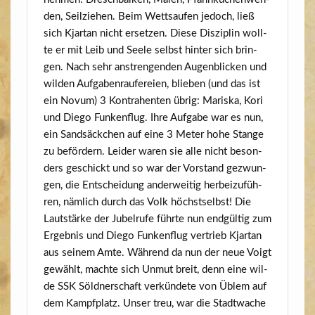
den, Seil­zie­hen. Beim Wetts­au­fen jedoch, ließ
sich Kjar­tan nicht erset­zen. Die­se Dis­zi­plin woll­
te er mit Leib und See­le selbst hin­ter sich brin­
gen. Nach sehr anstren­gen­den Augen­bli­cken und
wil­den Auf­ga­ben­rau­fe­rei­en, blie­ben (und das ist
ein Novum) 3 Kon­tra­hen­ten übrig: Maris­ka, Kori
und Die­go Fun­ken­flug. Ihre Auf­ga­be war es nun,
ein Sand­säck­chen auf eine 3 Meter hohe Stan­ge
zu beför­dern. Lei­der waren sie alle nicht beson­
ders geschickt und so war der Vor­stand gezwun­
gen, die Ent­schei­dung ander­wei­tig her­bei­zu­füh­
ren, näm­lich durch das Volk höchst­selbst! Die
Laut­stär­ke der Jubel­ru­fe führ­te nun end­gül­tig zum
Ergeb­nis und Die­go Fun­ken­flug ver­trieb Kjar­tan
aus sei­nem Amte. Wäh­rend da nun der neue Voigt
gewählt, mach­te sich Unmut breit, denn eine wil­
de SSK Söld­ner­schaft ver­kün­de­te von Üblem auf
dem Kampf­platz. Unser treu, war die Stadt­wa­che