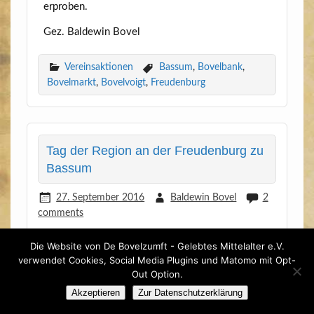
erproben.
Gez. Bal­de­win Bovel
Vereinsaktionen
Bassum
,
Bovelbank
,
Bovelmarkt
,
Bovelvoigt
,
Freudenburg
Tag der Region an der Freudenburg zu
Bassum
27. September 2016
Baldewin Bovel
2
comments
Die Website von De Bovelzumft - Gelebtes Mittelalter e.V.
verwendet Cookies, Social Media Plugins und Matomo mit Opt-
Out Option.
Akzeptieren
Zur Datenschutzerklärung