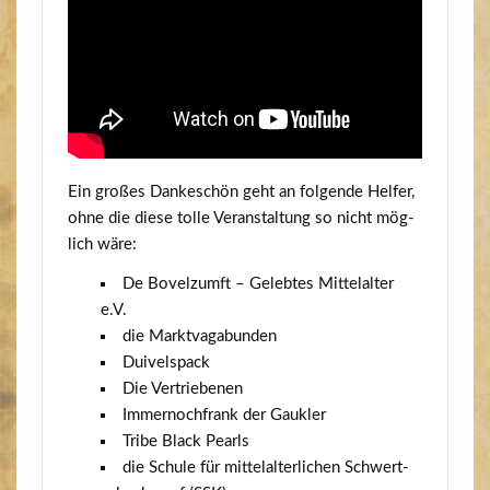
Ein gro­ßes Dan­ke­schön geht an fol­gen­de Hel­fer,
ohne die die­se tol­le Ver­an­stal­tung so nicht mög­
lich wäre:
De Bovelzumft – Geleb­tes Mit­tel­al­ter
e.V.
die Markt­va­ga­bun­den
Dui­vels­pack
Die Ver­trie­be­nen
Immer­noch­frank der Gaukler
Tri­be Black Pearls
die Schu­le für mit­tel­al­ter­li­chen Schwert­