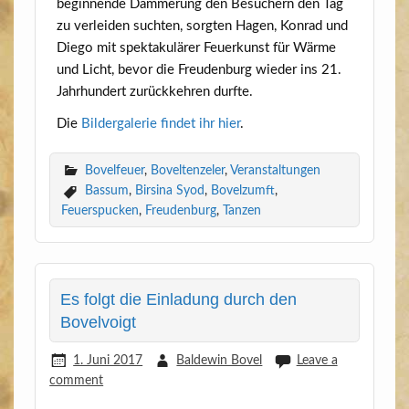
begin­nen­de Däm­me­rung den Besu­chern den Tag
zu ver­lei­den such­ten, sorg­ten Hagen, Kon­rad und
Die­go mit spek­ta­ku­lä­rer Feu­er­kunst für Wär­me
und Licht, bevor die Freu­den­burg wie­der ins 21.
Jahr­hun­dert zurück­keh­ren durfte.
Die
Bil­der­ga­le­rie fin­det ihr hier
.
Bovelfeuer
,
Boveltenzeler
,
Veranstaltungen
Bassum
,
Birsina Syod
,
Bovelzumft
,
Feuerspucken
,
Freudenburg
,
Tanzen
Es folgt die Einladung durch den
Bovelvoigt
1. Juni 2017
Baldewin Bovel
Leave a
comment