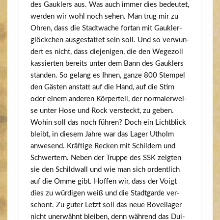
des Gauk­lers aus. Was auch immer dies bedeu­tet,
wer­den wir wohl noch sehen. Man trug mir zu
Ohren, dass die Stadt­wa­che fort­an mit Gauk­ler­
glöck­chen aus­ge­stat­tet sein soll. Und so ver­wun­
dert es nicht, dass die­je­ni­gen, die den Wege­zoll
kas­sier­ten bereits unter dem Bann des Gauk­lers
stan­den. So gelang es Ihnen, gan­ze 800 Stem­pel
den Gäs­ten anstatt auf die Hand, auf die Stirn
oder einem ande­ren Kör­per­teil, der nor­ma­ler­wei­
se unter Hose und Rock ver­steckt, zu geben.
Wohin soll das noch füh­ren? Doch ein Licht­blick
bleibt, in die­sem Jah­re war das Lager Utholm
anwe­send. Kräf­ti­ge Recken mit Schil­dern und
Schwer­tern. Neben der Trup­pe des SSK zeig­ten
sie den Schild­wall und wie man sich ordent­lich
auf die Omme gibt. Hof­fen wir, dass der Voigt
dies zu wür­di­gen weiß und die Stadt­gar­de ver­
schont. Zu guter Letzt soll das neue Bovel­la­ger
nicht uner­wähnt blei­ben, denn wäh­rend das Dui­