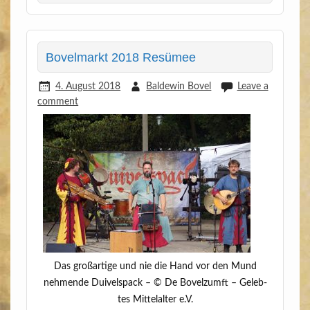
Bovelmarkt 2018 Resümee
4. August 2018
Baldewin Bovel
Leave a
comment
Das groß­ar­ti­ge und nie die Hand vor den Mund
neh­men­de Dui­vels­pack – © De Bovelzumft – Geleb­
tes Mit­tel­al­ter e.V.