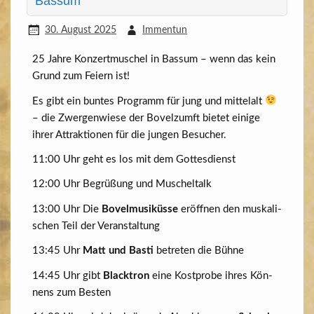
Bassum
30. August 2025
Immentun
25 Jah­re Kon­zert­mu­schel in Bas­sum – wenn das kein
Grund zum Fei­ern ist!
Es gibt ein bun­tes Pro­gramm für jung und mit­tel­alt
– die Zwer­gen­wie­se der Bovelzumft bie­tet eini­ge
ihrer Attrak­tio­nen für die jun­gen Besucher.
11:00 Uhr geht es los mit dem Gottesdienst
12:00 Uhr Begrü­ßung und Muscheltalk
13:00 Uhr Die
Bovel­mu­siküs­se
eröff­nen den mus­ka­li­
schen Teil der Veranstaltung
13:45 Uhr
Matt und Bas­ti
betre­ten die Bühne
14:45 Uhr gibt
Black­tron
eine Kost­pro­be ihres Kön­
nens zum Besten