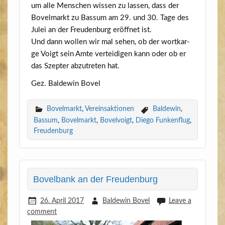
um alle Men­schen wis­sen zu las­sen, dass der
Bovel­markt zu Bas­sum am 29. und 30. Tage des
Julei an der Freu­den­burg eröff­net ist.
Und dann wol­len wir mal sehen, ob der wort­kar­
ge Voigt sein Amte ver­tei­di­gen kann oder ob er
das Szep­ter abzu­tre­ten hat.
Gez. Bal­de­win Bovel
Bovelmarkt
,
Vereinsaktionen
Baldewin
,
Bassum
,
Bovelmarkt
,
Bovelvoigt
,
Diego Funkenflug
,
Freudenburg
Bovelbank an der Freudenburg
26. April 2017
Baldewin Bovel
Leave a
comment