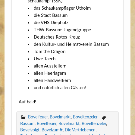
schau­kampf (SSK)
das Schau­kampf­la­ger Utholm
die Stadt Bassum
die VHS Diepholz
THW Bas­sum: Jugendgruppe
Deut­sches Rotes Kreuz
den Kul­tur- und Hei­mat­ver­ein Bassum
Tom the Dragon
Uwe Taechl
allen Aus­stel­lern
allen Heer­la­gern
allen Hand­wer­kern
und natür­lich allen Gästen!
Auf bald!
Bovelfeuer
,
Bovelmarkt
,
Boveltenzeler
Bassum
,
Bovelfeuer
,
Bovelmarkt
,
Boveltenzeler
,
Bovelvoigt
,
Bovelzumft
,
Die Vertriebenen
,