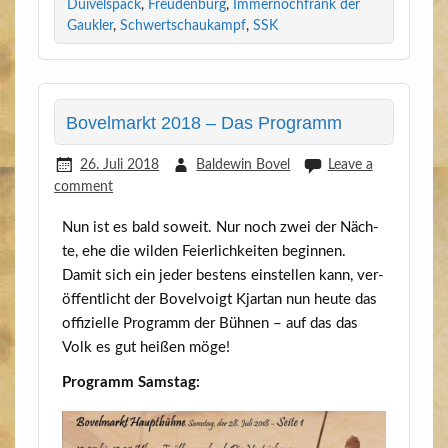
Duivelspack
,
Freudenburg
,
Immernochfrank der
Gaukler
,
Schwertschaukampf
,
SSK
Bovelmarkt 2018 – Das Programm
26. Juli 2018
Baldewin Bovel
Leave a
comment
Nun ist es bald soweit. Nur noch zwei der Näch­
te, ehe die wil­den Fei­er­lich­kei­ten beginnen.
Damit sich ein jeder bes­tens ein­stel­len kann, ver­
öf­fent­licht der Bovel­voigt Kjar­tan nun heu­te das
offi­zi­el­le Pro­gramm der Büh­nen – auf das das
Volk es gut hei­ßen möge!
Pro­gramm Samstag: