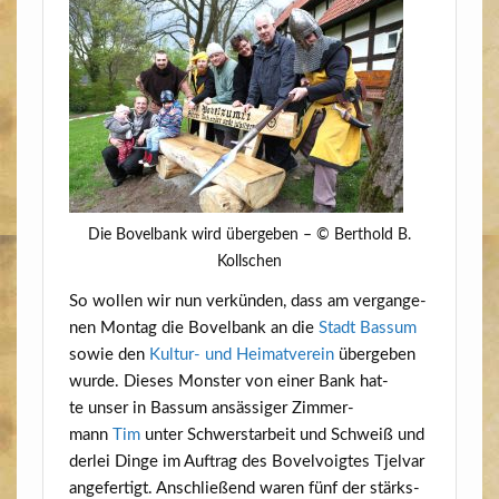
Die Bovel­bank wird über­ge­ben – © Bert­hold B.
Kollschen
So wol­len wir nun ver­kün­den, dass am ver­gan­ge­
nen Mon­tag die Bovel­bank an die
Stadt Bas­sum
sowie den
Kul­tur- und Hei­mat­ver­ein
über­ge­ben
wur­de. Die­ses Mons­ter von einer Bank hat­
te unser in Bas­sum ansäs­si­ger Zim­mer­
mann
Tim
unter Schwerst­ar­beit und Schweiß und
der­lei Din­ge im Auf­trag des Bovel­voig­tes Tjel­var
ange­fer­tigt. Anschlie­ßend waren fünf der stärks­