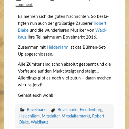
comment
Es meh­ren sich die guten Nach­rich­ten. So bestä­
tig­ten nun auch der groß­ar­ti­ge Zau­be­rer
Robert
Bla­ke
und die wun­der­ba­ren Musi­ker von
Wald­
kauz
ihre Teil­nah­me am Bovel­markt 2016.
Zusam­men mit
Hei­den­lärm
ist das Büh­nen-Set-
Up abgeschlossen.
Alle Zümf­ter sind schon abso­lut gespannt und die
Vor­freu­de auf den Markt steigt und steigt…
Aller­dings gibt es noch viel zutun – dar­an machen
wir uns jetzt!
Gehabt euch wohl!
Bovelmarkt
Bovelmarkt
,
Freudenburg
,
Heidenlärm
,
Mittelalter
,
Mittelaltermarkt
,
Robert
Blake
,
Waldkauz