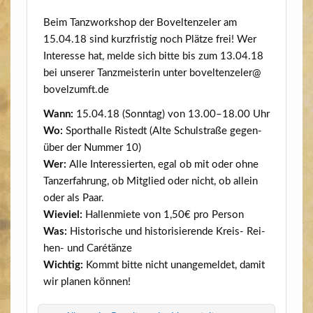
Beim Tanz­work­shop der Bovel­ten­ze­l­er am
15.04.18 sind kurz­fris­tig noch Plät­ze frei! Wer
Inter­es­se hat, mel­de sich bit­te bis zum 13.04.18
bei unse­rer Tanz­meis­te­rin unter boveltenzeler@​
bovelzumft.​de
Wann:
15.04.18 (Sonn­tag) von 13.00–18.00 Uhr
Wo:
Sport­hal­le Ristedt (Alte Schul­stra­ße gegen­
über der Num­mer 10)
Wer:
Alle Inter­es­sier­ten, egal ob mit oder ohne
Tanz­er­fah­rung, ob Mit­glied oder nicht, ob allein
oder als Paar.
Wie­viel:
Hal­len­mie­te von 1,50€ pro Person
Was:
His­to­ri­sche und his­to­ri­sie­ren­de Kreis- Rei­
hen- und Carétänze
Wich­tig:
Kommt bit­te nicht unan­ge­mel­det, damit
wir pla­nen können!