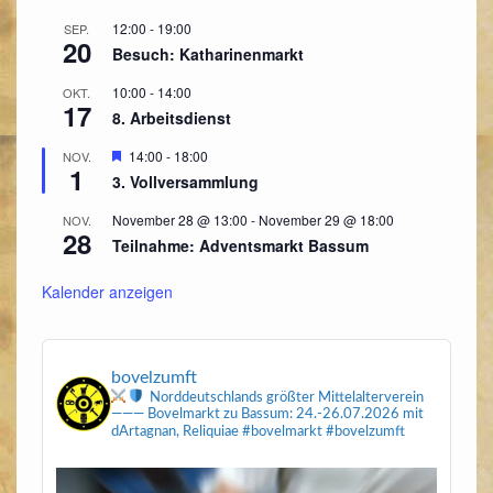
12:00
-
19:00
SEP.
20
Besuch: Katharinenmarkt
10:00
-
14:00
OKT.
17
8. Arbeitsdienst
Hervorgehoben
14:00
-
18:00
NOV.
1
3. Vollversammlung
November 28 @ 13:00
-
November 29 @ 18:00
NOV.
28
Teilnahme: Adventsmarkt Bassum
Kalender anzeigen
bovelzumft
Norddeutschlands größter Mittelalterverein
———
Bovelmarkt zu Bassum: 24.-26.07.2026
mit
dArtagnan, Reliquiae
#bovelmarkt #bovelzumft