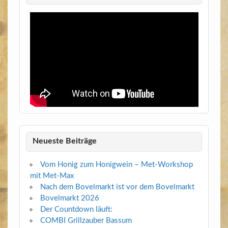
Neueste Beiträge
Vom Honig zum Honigwein – Met-Workshop
mit Met-Max
Nach dem Bovelmarkt ist vor dem Bovelmarkt
Bovelmarkt 2026
Der Countdown läuft:
COMBI Grillzauber Bassum