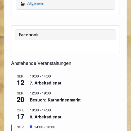
Allgemein
Facebook
Anstehende Veranstaltungen
10:00
-
14:00
SEP.
12
7. Arbeitsdienst
12:00
-
19:00
SEP.
20
Besuch: Katharinenmarkt
10:00
-
14:00
OKT.
17
8. Arbeitsdienst
Hervorgehoben
14:00
-
18:00
NOV.