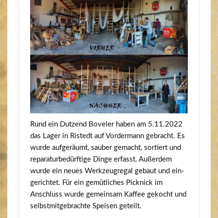
Rund ein Dut­zend Bove­ler haben am 5.11.2022
das Lager in Ristedt auf Vor­der­mann gebracht. Es
wur­de auf­ge­räumt, sau­ber gemacht, sor­tiert und
repa­ra­tur­be­dürf­ti­ge Din­ge erfasst. Außer­dem
wur­de ein neu­es Werk­zeug­re­gal gebaut und ein­
ge­rich­tet. Für ein gemüt­li­ches Pick­nick im
Anschluss wur­de gemein­sam Kaf­fee gekocht und
selbst­mit­ge­brach­te Spei­sen geteilt.