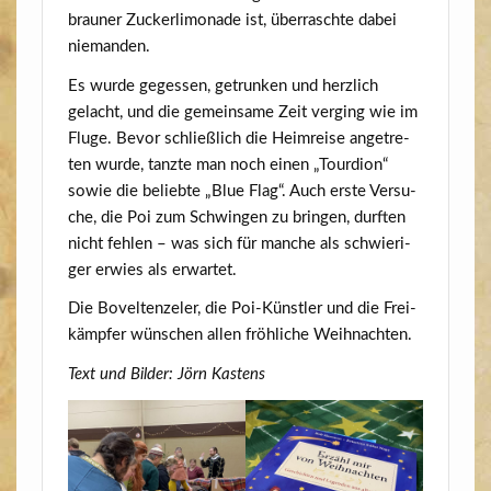
brau­ner Zucker­li­mo­na­de ist, über­rasch­te dabei
niemanden.
Es wur­de geges­sen, getrun­ken und herz­lich
gelacht, und die gemein­sa­me Zeit ver­ging wie im
Flu­ge. Bevor schließ­lich die Heim­rei­se ange­tre­
ten wur­de, tanz­te man noch einen „Tour­di­on“
sowie die belieb­te „Blue Flag“. Auch ers­te Ver­su­
che, die Poi zum Schwin­gen zu brin­gen, durf­ten
nicht feh­len – was sich für man­che als schwie­ri­
ger erwies als erwartet.
Die Bovel­ten­ze­l­er, die Poi-Künst­ler und die Frei­
kämp­fer wün­schen allen fröh­li­che Weihnachten.
Text und Bil­der: Jörn Kastens