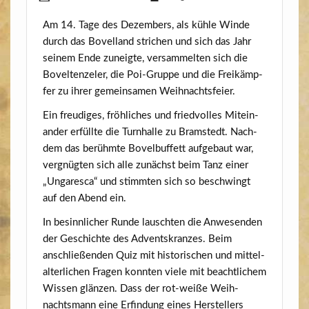
Am 14. Tage des Dezem­bers, als küh­le Win­de
durch das Bovel­land stri­chen und sich das Jahr
sei­nem Ende zuneig­te, ver­sam­mel­ten sich die
Bovel­ten­ze­l­er, die Poi-Grup­pe und die Frei­kämp­
fer zu ihrer gemein­sa­men Weihnachtsfeier.
Ein freu­di­ges, fröh­li­ches und fried­vol­les Mit­ein­
an­der erfüll­te die Turn­hal­le zu Bramstedt. Nach­
dem das berühm­te Bovel­buf­fett auf­ge­baut war,
ver­gnüg­ten sich alle zunächst beim Tanz einer
„Unga­re­s­ca“ und stimm­ten sich so beschwingt
auf den Abend ein.
In besinn­li­cher Run­de lausch­ten die Anwe­sen­den
der Geschich­te des Advents­kran­zes. Beim
anschlie­ßen­den Quiz mit his­to­ri­schen und mit­tel­
al­ter­li­chen Fra­gen konn­ten vie­le mit beacht­li­chem
Wis­sen glän­zen. Dass der rot-wei­ße Weih­
nachts­mann eine Erfin­dung eines Her­stel­lers