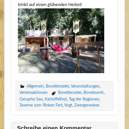
trinkt auf einen glü­hen­den Herbst!
Allgemein
,
Boveltenzeler
,
Veranstaltungen
,
Vereinsaktionen
Boveltenzeler
,
Bovelzumft
,
Gerupfte Sau
,
Kartoffelfest
,
Tag der Regionen
,
Taverne zum flinken Fert
,
Vogt
,
Zwergenwiese
Schreibe einen Kommentar