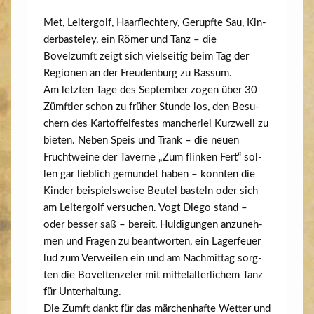
Met, Lei­ter­golf, Haar­flech­tery, Gerupf­te Sau, Kin­
der­bas­te­ley, ein Römer und Tanz – die
Bovelzumft zeigt sich viel­sei­tig beim Tag der
Regio­nen an der Freu­den­burg zu Bassum.
Am letz­ten Tage des Sep­tem­ber zogen über 30
Zümft­ler schon zu frü­her Stun­de los, den Besu­
chern des Kar­tof­fel­fes­tes man­cher­lei Kurz­weil zu
bie­ten. Neben Speis und Trank – die neu­en
Frucht­wei­ne der Taver­ne „Zum flin­ken Fert“ sol­
len gar lieb­lich gemun­det haben – konn­ten die
Kin­der bei­spiels­wei­se Beu­tel bas­teln oder sich
am Lei­ter­golf ver­su­chen. Vogt Die­go stand –
oder bes­ser saß – bereit, Hul­di­gun­gen anzu­neh­
men und Fra­gen zu beant­wor­ten, ein Lager­feu­er
lud zum Ver­wei­len ein und am Nach­mit­tag sorg­
ten die Bovel­ten­ze­l­er mit mit­tel­al­ter­li­chem Tanz
für Unterhaltung.
Die Zumft dankt für das mär­chen­haf­te Wet­ter und