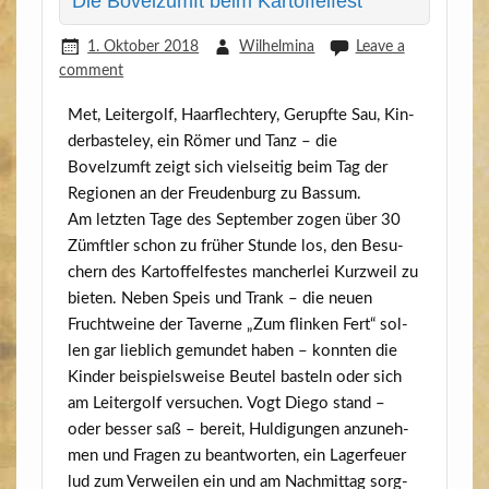
Die Bovelzumft beim Kartoffelfest
1. Oktober 2018
Wilhelmina
Leave a
comment
Met, Lei­ter­golf, Haar­flech­tery, Gerupf­te Sau, Kin­
der­bas­te­ley, ein Römer und Tanz – die
Bovelzumft zeigt sich viel­sei­tig beim Tag der
Regio­nen an der Freu­den­burg zu Bassum.
Am letz­ten Tage des Sep­tem­ber zogen über 30
Zümft­ler schon zu frü­her Stun­de los, den Besu­
chern des Kar­tof­fel­fes­tes man­cher­lei Kurz­weil zu
bie­ten. Neben Speis und Trank – die neu­en
Frucht­wei­ne der Taver­ne „Zum flin­ken Fert“ sol­
len gar lieb­lich gemun­det haben – konn­ten die
Kin­der bei­spiels­wei­se Beu­tel bas­teln oder sich
am Lei­ter­golf ver­su­chen. Vogt Die­go stand –
oder bes­ser saß – bereit, Hul­di­gun­gen anzu­neh­
men und Fra­gen zu beant­wor­ten, ein Lager­feu­er
lud zum Ver­wei­len ein und am Nach­mit­tag sorg­