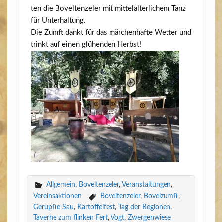
ten die Bovel­ten­ze­l­er mit mit­tel­al­ter­li­chem Tanz
für Unterhaltung.
Die Zumft dankt für das mär­chen­haf­te Wet­ter und
trinkt auf einen glü­hen­den Herbst!
Allgemein
,
Boveltenzeler
,
Veranstaltungen
,
Vereinsaktionen
Boveltenzeler
,
Bovelzumft
,
Gerupfte Sau
,
Kartoffelfest
,
Tag der Regionen
,
Taverne zum flinken Fert
,
Vogt
,
Zwergenwiese