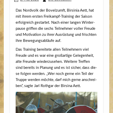
Das Nord­volk der Bovelzumft, Bir­si­nia Aett, hat
mit ihrem ers­ten Frei­kampf-Trai­ning der Sai­son
erfolg­reich gestar­tet. Nach einer lan­gen Win­ter­
pau­se grif­fen die sechs Teil­neh­mer vol­ler Freu­de
und Moti­va­ti­on zu ihrer Aus­rüs­tung und frisch­ten
ihre Bewe­gungs­ab­läu­fe auf.
Das Trai­ning berei­te­te allen Teil­neh­mern viel
Freu­de und es war eine groß­ar­ti­ge Gele­gen­heit,
alte Freun­de wie­der­zu­se­hen. Wei­te­re Tref­fen
sind bereits in Pla­nung und es ist sicher, dass die­
se fol­gen wer­den. „Wer noch ger­ne ein Teil der
Trup­pe wer­den möch­te, darf mich ger­ne anschrei­
ben“, sag­te Jarl Roth­gar der Bir­si­na Aett.