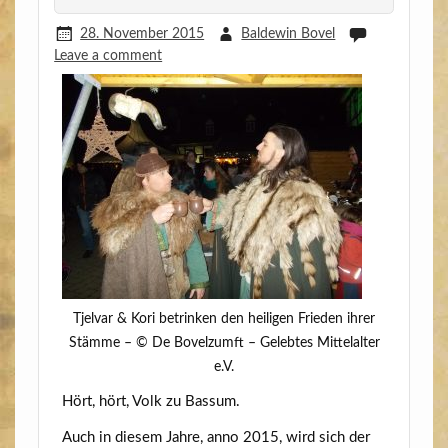
28. November 2015
Baldewin Bovel
Leave a comment
Tjel­var & Kori betrin­ken den hei­li­gen Frie­den ihrer
Stäm­me – © De Bovelzumft – Geleb­tes Mit­tel­al­ter
e.V.
Hört, hört, Volk zu Bassum.
Auch in die­sem Jah­re, anno 2015, wird sich der