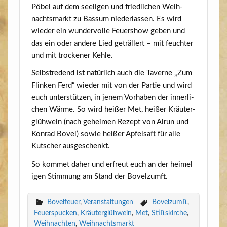
Pöbel auf dem see­li­gen und fried­li­chen Weih­
nachts­markt zu Bas­sum nie­der­las­sen. Es wird
wie­der ein wun­der­vol­le Feu­er­show geben und
das ein oder ande­re Lied geträl­lert – mit feuch­ter
und mit tro­cke­ner Kehle.
Selbst­re­dend ist natür­lich auch die Taver­ne „Zum
Flin­ken Ferd“ wie­der mit von der Par­tie und wird
euch unter­stüt­zen, in jenem Vor­ha­ben der inner­li­
chen Wär­me. So wird hei­ßer Met, hei­ßer Kräu­ter­
glüh­wein (nach gehei­men Rezept von Alrun und
Kon­rad Bovel) sowie hei­ßer Apfel­saft für alle
Kut­scher ausgeschenkt.
So kom­met daher und erfreut euch an der hei­me­l
i­gen Stim­mung am Stand der Bovelzumft.
Bovelfeuer
,
Veranstaltungen
Bovelzumft
,
Feuerspucken
,
Kräuterglühwein
,
Met
,
Stiftskirche
,
Weihnachten
,
Weihnachtsmarkt