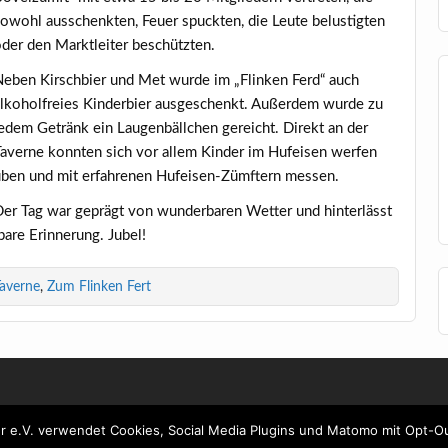
owohl aus­schenk­ten, Feu­er spuck­ten, die Leu­te belus­tig­ten
der den Markt­lei­ter beschützten.
eben Kirsch­bier und Met wur­de im „Flin­ken Ferd“ auch
lko­hol­frei­es Kin­der­bier aus­ge­schenkt. Außer­dem wur­de zu
edem Getränk ein Lau­gen­bäll­chen gereicht. Direkt an der
aver­ne konn­ten sich vor allem Kin­der im Huf­ei­sen wer­fen
ben und mit erfah­re­nen Huf­ei­sen-Zümftern messen.
er Tag war geprägt von wun­der­ba­ren Wet­ter und hin­ter­lässt
­re Erin­ne­rung. Jubel!
averne
,
Zum Flinken Fert
er e.V. verwendet Cookies, Social Media Plugins und Matomo mit Opt-O