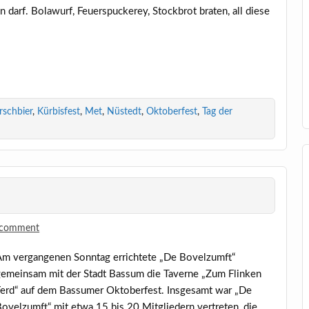
darf. Bola­wurf, Feu­er­spu­ckerey, Stock­brot bra­ten, all die­se
.
rschbier
,
Kürbisfest
,
Met
,
Nüstedt
,
Oktoberfest
,
Tag der
 comment
m ver­gan­ge­nen Sonn­tag errich­te­te „De Bovelzumft“
emein­sam mit der Stadt Bas­sum die Taver­ne „Zum Flin­ken
erd“ auf dem Bas­su­mer Okto­ber­fest. Ins­ge­samt war „De
ovelzumft“ mit etwa 15 bis 20 Mit­glie­dern ver­tre­ten, die