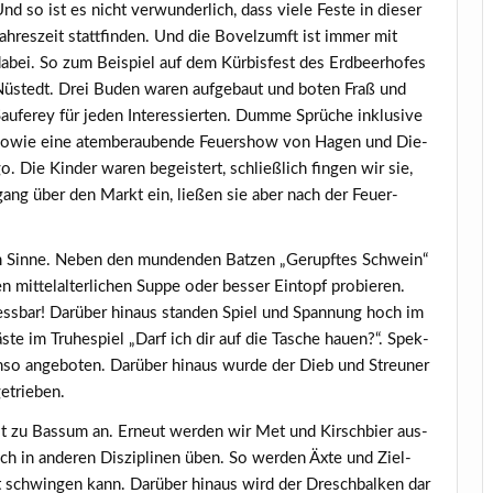
nd so ist es nicht ver­wun­der­lich, dass vie­le Fes­te in die­ser
ah­res­zeit statt­fin­den. Und die Bovelzumft ist immer mit
abei. So zum Bei­spiel auf dem Kür­bis­fest des Erd­beer­ho­fes
üstedt. Drei Buden waren auf­ge­baut und boten Fraß und
au­ferey für jeden Inter­es­sier­ten. Dum­me Sprü­che inklu­si­ve
owie eine atem­be­rau­ben­de Feu­er­show von Hagen und Die­
o. Die Kin­der waren begeis­tert, schließ­lich fin­gen wir sie,
gang über den Markt ein, lie­ßen sie aber nach der Feu­er­
m Sin­ne. Neben den mun­den­den Bat­zen „Gerupf­tes Schwein“
it­tel­al­ter­li­chen Sup­pe oder bes­ser Ein­topf pro­bie­ren.
s­bar! Dar­über hin­aus stan­den Spiel und Span­nung hoch im
­te im Tru­he­spiel „Darf ich dir auf die Tasche hau­en?“. Spek­
n­so ange­bo­ten. Dar­über hin­aus wur­de der Dieb und Streu­ner
getrieben.
st zu Bas­sum an. Erneut wer­den wir Met und Kirsch­bier aus­
ch in ande­ren Dis­zi­pli­nen üben. So wer­den Äxte und Ziel­
xt schwin­gen kann. Dar­über hin­aus wird der Dresch­bal­ken dar