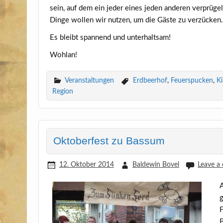
sein, auf dem ein jeder eines jeden ande­ren ver­prü­geln 
Din­ge wol­len wir nut­zen, um die Gäs­te zu verzücken
Es bleibt span­nend und unterhaltsam!
Wohl­an!
Veranstaltungen
Erdbeerhof
,
Feuerspucken
,
Ki
Region
Oktoberfest zu Bassum
12. Oktober 2014
Baldewin Bovel
Leave a
A
g
F
B