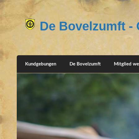
De Bovelzumft - G
Kundgebungen
De Bovelzumft
Mitglied w