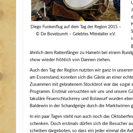
U
J
d
N
Die­go Fun­ken­flug auf dem Tag der Regi­on 2015 –
S
© De Bovelzumft – Geleb­tes Mit­tel­al­ter e.V.
s
g
ähn­lich dem Rat­ten­fän­ger zu Hameln bei einem Rund­
show wie­der fröh­lich von Dan­nen ziehen.
Auch den Tag der Regi­on nutz­ten wir ganz in unse­re
am Essen­stand, konn­ten sich die Gäs­te an einer ech­ten m
Zusam­men mit gebra­te­nem Stock­brot war das sogar es
Pro­gramm. Erst­mal ver­such­ten wir uns und unse­re Gäs
ta­ku­lä­re Feu­er­schlu­ckerey und Bola­wurf wur­den ebe
Bal­de­win in der Schand­gei­ge durch die Markt­wir­ren 
In ein paar Tagen steht nun auch noch das Okto­ber­fe
schen­ken. Doch erst­mals dür­fen sich die Besu­cher au
schei­ben dar­ge­bo­ten, so dass ein jeder ein­mal die A