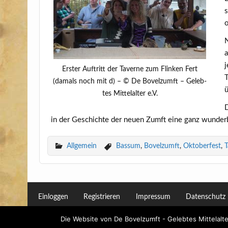
s
o
N
a
j
Ers­ter Auf­tritt der Taver­ne zum Flin­ken Fert
T
(damals noch mit d) – © De Bovelzumft – Geleb­
ü
tes Mit­tel­al­ter e.V.
D
in der Geschich­te der neu­en Zumft eine ganz wun­der­ba
Allgemein
Bassum
,
Bovelzumft
,
Oktoberfest
,
T
Einloggen
Registrieren
Impressum
Datenschutz
Die Website von De Bovelzumft - Gelebtes Mittelalt