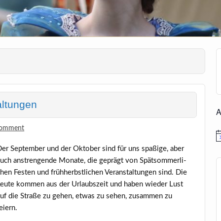
altungen
A
comment
H
er Sep­tem­ber und der Okto­ber sind für uns spa­ßi­ge, aber
uch anstren­gen­de Mona­te, die geprägt von Spät­som­mer­li­
hen Fes­ten und früh­herbst­li­chen Ver­an­stal­tun­gen sind. Die
eu­te kom­men aus der Urlaubs­zeit und haben wie­der Lust
uf die Stra­ße zu gehen, etwas zu sehen, zusam­men zu
eiern.