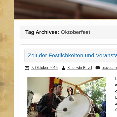
Tag Archives:
Oktoberfest
Zeit der Festlichkeiten und Veranst
7. Oktober 2015
Baldewin Bovel
Leave a 
D
a
c
L
a
f