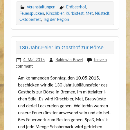
Veranstaltungen
Erdbeerhof
,
Feuerspucken
,
Kirschbier
,
Kürbisfest
,
Met
,
Nüstedt
,
Oktoberfest
,
Tag der Region
130 Jahr-Feier im Gasthof zur Börse
4. Mai 2015
Baldewin Bovel
Leave a
comment
Am kom­men­den Sonn­tag, den 10.05.2015,
beschi­cken wir die 130-Jahr Jubi­lä­ums­fei­er des
Gast­hofs zur Bör­se in Bre­men, im mit­tel­al­ter­li­
chen Stile..Es wird Kirsch­bier, Met, Brat­würs­te
und der­lei Lecke­rei­en geben. Wei­ter­hin wer­den
unse­re Feu­er­künst­ler anwe­send sein und ein hei­
ßes Feu­er­werk zum Bes­ten geben. Spaß, Musik
und jede Men­ge Scha­ber­nack wird getrie­ben