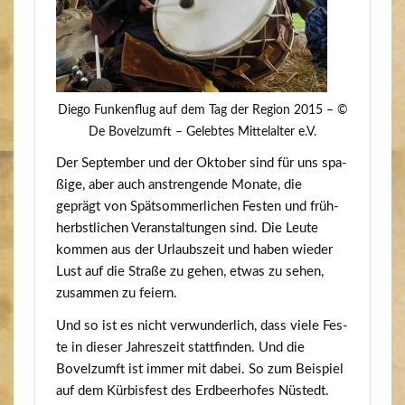
Die­go Fun­ken­flug auf dem Tag der Regi­on 2015 – ©
De Bovelzumft – Geleb­tes Mit­tel­al­ter e.V.
Der Sep­tem­ber und der Okto­ber sind für uns spa­
ßi­ge, aber auch anstren­gen­de Mona­te, die
geprägt von Spät­som­mer­li­chen Fes­ten und früh­
herbst­li­chen Ver­an­stal­tun­gen sind. Die Leu­te
kom­men aus der Urlaubs­zeit und haben wie­der
Lust auf die Stra­ße zu gehen, etwas zu sehen,
zusam­men zu feiern.
Und so ist es nicht ver­wun­der­lich, dass vie­le Fes­
te in die­ser Jah­res­zeit statt­fin­den. Und die
Bovelzumft ist immer mit dabei. So zum Bei­spiel
auf dem Kür­bis­fest des Erd­beer­ho­fes Nüstedt.