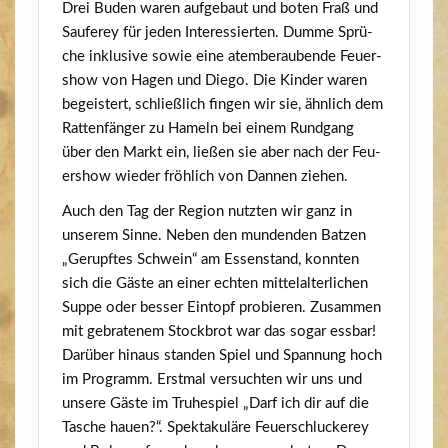
Drei Buden waren auf­ge­baut und boten Fraß und
Sau­ferey für jeden Inter­es­sier­ten. Dum­me Sprü­
che inklu­si­ve sowie eine atem­be­rau­ben­de Feu­er­
show von Hagen und Die­go. Die Kin­der waren
begeis­tert, schließ­lich fin­gen wir sie, ähn­lich dem
Rat­ten­fän­ger zu Hameln bei einem Rund­gang
über den Markt ein, lie­ßen sie aber nach der Feu­
er­show wie­der fröh­lich von Dan­nen ziehen.
Auch den Tag der Regi­on nutz­ten wir ganz in
unse­rem Sin­ne. Neben den mun­den­den Bat­zen
„Gerupf­tes Schwein“ am Essen­stand, konn­ten
sich die Gäs­te an einer ech­ten mit­tel­al­ter­li­chen
Sup­pe oder bes­ser Ein­topf pro­bie­ren. Zusam­men
mit gebra­te­nem Stock­brot war das sogar ess­bar!
Dar­über hin­aus stan­den Spiel und Span­nung hoch
im Pro­gramm. Erst­mal ver­such­ten wir uns und
unse­re Gäs­te im Tru­he­spiel „Darf ich dir auf die
Tasche hau­en?“. Spek­ta­ku­lä­re Feu­er­schlu­ckerey