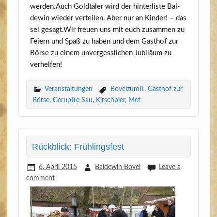
werden.Auch Gold­ta­ler wird der hin­ter­lis­te Bal­
de­win wie­der ver­tei­len. Aber nur an Kin­der! – das
sei gesagt.Wir freu­en uns mit euch zusam­men zu
Fei­ern und Spaß zu haben und dem Gast­hof zur
Bör­se zu einem unver­gess­li­chen Jubi­lä­um zu
verhelfen!
Veranstaltungen
Bovelzumft
,
Gasthof zur
Börse
,
Gerupfte Sau
,
Kirschbier
,
Met
Rückblick: Frühlingsfest
6. April 2015
Baldewin Bovel
Leave a
comment