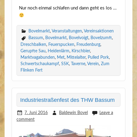
Nur noch ein­mal schla­fen und dann geht es los …
Bovelmarkt
,
Veranstaltungen
,
Vereinsaktionen
Bassum
,
Bovelmarkt
,
Bovelvoigt
,
Bovelzumft
,
Dreschbalken
,
Feuerspucken
,
Freudenburg
,
Gerupfte Sau
,
Heidenlärm
,
Kirschbier
,
Marktvagabunden
,
Met
,
Mittelalter
,
Pulled Pork
,
Schwertschaukampf
,
SSK
,
Taverne
,
Verein
,
Zum
Flinken Fert
Industriestraßenfest des THW Bassum
7. Juni 2016
Baldewin Bovel
Leave a
comment