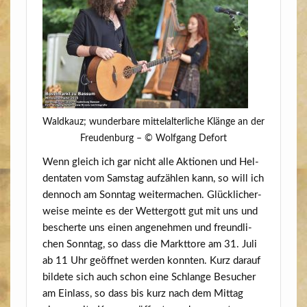
Wald­kauz; wun­der­ba­re mit­tel­al­ter­li­che Klän­ge an der
Freu­den­burg – © Wolf­gang Defort
Wenn gleich ich gar nicht alle Aktio­nen und Hel­
den­ta­ten vom Sams­tag auf­zäh­len kann, so will ich
den­noch am Sonn­tag wei­ter­ma­chen. Glück­li­cher­
wei­se mein­te es der Wet­ter­gott gut mit uns und
bescher­te uns einen ange­neh­men und freund­li­
chen Sonn­tag, so dass die Markt­to­re am 31. Juli
ab 11 Uhr geöff­net wer­den konn­ten. Kurz dar­auf
bil­de­te sich auch schon eine Schlan­ge Besu­cher
am Ein­lass, so dass bis kurz nach dem Mit­tag