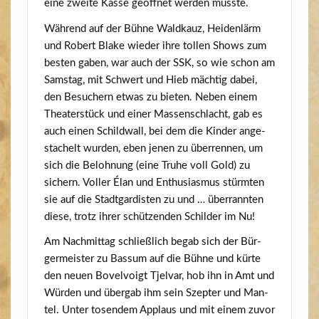
eine zwei­te Kas­se geöff­net wer­den musste.
Wäh­rend auf der Büh­ne Wald­kauz, Hei­den­lärm
und Robert Bla­ke wie­der ihre tol­len Shows zum
bes­ten gaben, war auch der SSK, so wie schon am
Sams­tag, mit Schwert und Hieb mäch­tig dabei,
den Besu­chern etwas zu bie­ten. Neben einem
Thea­ter­stück und einer Mas­sen­schlacht, gab es
auch einen Schild­wall, bei dem die Kin­der ange­
sta­chelt wur­den, eben jenen zu über­ren­nen, um
sich die Beloh­nung (eine Tru­he voll Gold) zu
sichern. Vol­ler Élan und Enthu­si­as­mus stürm­ten
sie auf die Stadt­gar­dis­ten zu und … über­rann­ten
die­se, trotz ihrer schüt­zen­den Schil­der im Nu!
Am Nach­mit­tag schließ­lich begab sich der Bür­
ger­meis­ter zu Bas­sum auf die Büh­ne und kür­te
den neu­en Bovel­voigt Tjel­var, hob ihn in Amt und
Wür­den und über­gab ihm sein Szep­ter und Man­
tel. Unter tosen­dem Applaus und mit einem zuvor