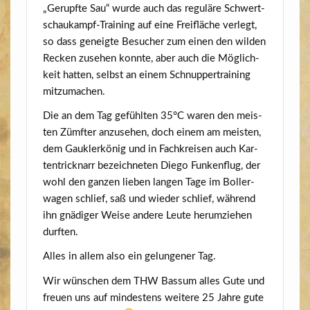
„Gerupf­te Sau“ wur­de auch das regu­lä­re Schwert­
schau­kampf-Trai­ning auf eine Frei­flä­che ver­legt,
so dass geneig­te Besu­cher zum einen den wil­den
Recken zuse­hen konn­te, aber auch die Mög­lich­
keit hat­ten, selbst an einem Schnup­per­trai­ning
mitzumachen.
Die an dem Tag gefühl­ten 35°C waren den meis­
ten Zümf­ter anzu­se­hen, doch einem am meis­ten,
dem Gauk­ler­kö­nig und in Fach­krei­sen auch Kar­
ten­trick­narr bezeich­ne­ten Die­go Fun­ken­flug, der
wohl den gan­zen lie­ben lan­gen Tage im Bol­ler­
wa­gen schlief, saß und wie­der schlief, wäh­rend
ihn gnä­di­ger Wei­se ande­re Leu­te her­um­zie­hen
durften.
Alles in allem also ein gelun­ge­ner Tag.
Wir wün­schen dem THW Bas­sum alles Gute und
freu­en uns auf min­des­tens wei­te­re 25 Jah­re gute