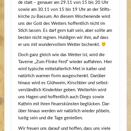
de statt – genau­er am 29.11 von 15 bis 20 Uhr
sowie am 30.11 von 15 bis 19 Uhr an der Stifts­
kir­che zu Bas­sum. An die­sem Wochen­en­de wird
uns der Gott des Wet­ters hof­fent­lich nicht im
Stich las­sen. Es darf gern kalt sein, aber soll­te am
bes­ten nicht reg­nen. Hul­di­gen wir ihm, auf dass
er uns mit wun­der­vol­lem Wet­ter bschenkt.
Doch ganz gleich wie das Wet­ter ist, wird die
Taver­ne „Zum Flin­ke Ferd“ wie­der auf­fah­ren. Hier
wird typi­sche mit­tel­al­ter­lich Met in kal­ter und
natür­lich war­mer Form aus­ge­schenkt. Dar­über
hin­aus wird es Glüh­wein, Kirsch­bier und selbst­
ver­ständ­lich Kin­der­bier geben. Wei­ter­hin wird
uns Hagen und hof­fent­lich auch Die­go sowie
Kath­rin mit ihren Feu­ersküns­ten beglü­cken. Dar­
über hin­aus wer­den wir natür­lich wie­der pöbeln,
lus­tig sein und die Tage genießen.
Wir freu­en uns dar­auf und hof­fen, dass uns vie­le