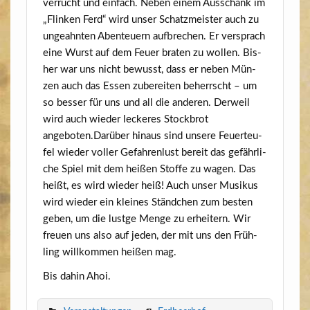
ver­rucht und ein­fach. Neben einem Aus­schank im
„Flin­ken Ferd“ wird unser Schatz­meis­ter auch zu
unge­ahn­ten Aben­teu­ern auf­bre­chen. Er ver­sprach
eine Wurst auf dem Feu­er bra­ten zu wol­len. Bis­
her war uns nicht bewusst, dass er neben Mün­
zen auch das Essen zube­rei­ten beherrscht – um
so bes­ser für uns und all die ande­ren. Der­weil
wird auch wie­der lecke­res Stock­brot
angeboten.Darüber hin­aus sind unse­re Feu­er­teu­
fel wie­der vol­ler Gefah­ren­lust bereit das gefähr­li­
che Spiel mit dem hei­ßen Stof­fe zu wagen. Das
heißt, es wird wie­der heiß! Auch unser Musi­kus
wird wie­der ein klei­nes Ständ­chen zum bes­ten
geben, um die lust­ge Men­ge zu erhei­tern. Wir
freu­en uns also auf jeden, der mit uns den Früh­
ling will­kom­men hei­ßen mag.
Bis dahin Ahoi.