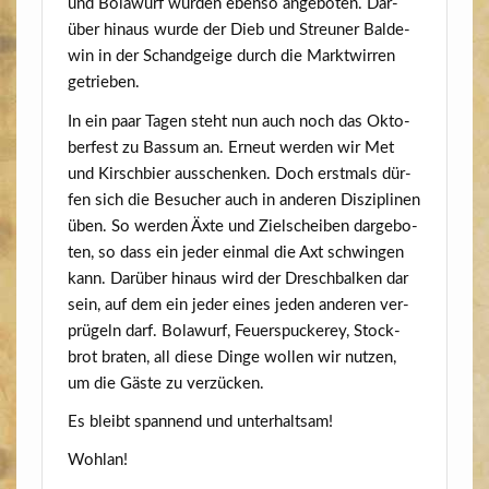
und Bola­wurf wur­den eben­so ange­bo­ten. Dar­
über hin­aus wur­de der Dieb und Streu­ner Bal­de­
win in der Schand­gei­ge durch die Markt­wir­ren
getrieben.
In ein paar Tagen steht nun auch noch das Okto­
ber­fest zu Bas­sum an. Erneut wer­den wir Met
und Kirsch­bier aus­schen­ken. Doch erst­mals dür­
fen sich die Besu­cher auch in ande­ren Dis­zi­pli­nen
üben. So wer­den Äxte und Ziel­schei­ben dar­ge­bo­
ten, so dass ein jeder ein­mal die Axt schwin­gen
kann. Dar­über hin­aus wird der Dresch­bal­ken dar
sein, auf dem ein jeder eines jeden ande­ren ver­
prü­geln darf. Bola­wurf, Feu­er­spu­ckerey, Stock­
brot bra­ten, all die­se Din­ge wol­len wir nut­zen,
um die Gäs­te zu verzücken.
Es bleibt span­nend und unterhaltsam!
Wohl­an!