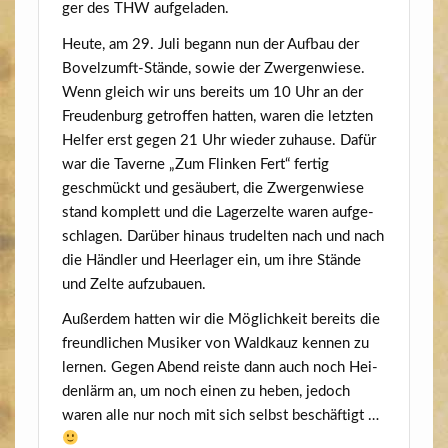
ger des THW aufgeladen.
Heu­te, am 29. Juli begann nun der Auf­bau der
Bovelzumft-Stän­de, sowie der Zwer­gen­wie­se.
Wenn gleich wir uns bereits um 10 Uhr an der
Freu­den­burg getrof­fen hat­ten, waren die letz­ten
Hel­fer erst gegen 21 Uhr wie­der zuhau­se. Dafür
war die Taver­ne „Zum Flin­ken Fert“ fer­tig
geschmückt und gesäu­bert, die Zwer­gen­wie­se
stand kom­plett und die Lager­zel­te waren auf­ge­
schla­gen. Dar­über hin­aus tru­del­ten nach und nach
die Händ­ler und Heer­la­ger ein, um ihre Stän­de
und Zel­te aufzubauen.
Außer­dem hat­ten wir die Mög­lich­keit bereits die
freund­li­chen Musi­ker von Wald­kauz ken­nen zu
ler­nen. Gegen Abend reis­te dann auch noch Hei­
den­lärm an, um noch einen zu heben, jedoch
waren alle nur noch mit sich selbst beschäftigt …