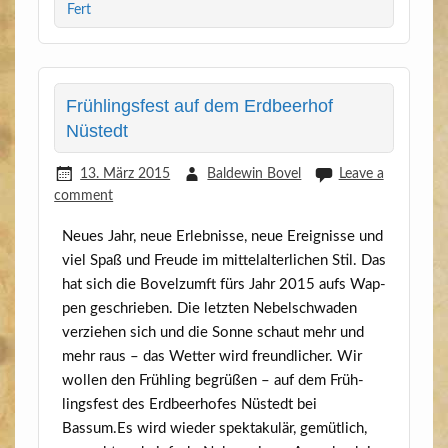
Fert
Frühlingsfest auf dem Erdbeerhof
Nüstedt
13. März 2015
Baldewin Bovel
Leave a
comment
Neu­es Jahr, neue Erleb­nis­se, neue Ereig­nis­se und
viel Spaß und Freu­de im mit­tel­al­ter­li­chen Stil. Das
hat sich die Bovelzumft fürs Jahr 2015 aufs Wap­
pen geschrie­ben. Die letz­ten Nebel­schwa­den
ver­zie­hen sich und die Son­ne schaut mehr und
mehr raus – das Wet­ter wird freund­li­cher. Wir
wol­len den Früh­ling begrü­ßen – auf dem Früh­
lings­fest des Erd­beer­ho­fes Nüstedt bei
Bassum.Es wird wie­der spek­ta­ku­lär, gemüt­lich,