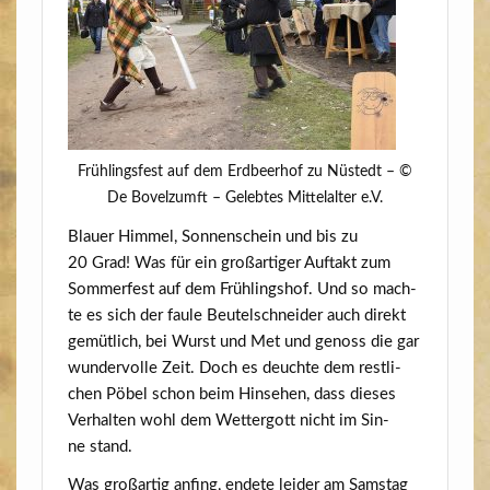
Früh­lings­fest auf dem Erd­beer­hof zu Nüstedt – ©
De Bovelzumft – Geleb­tes Mit­tel­al­ter e.V.
Blau­er Him­mel, Son­nen­schein und bis zu
20 Grad! Was für ein groß­ar­ti­ger Auf­takt zum
Som­mer­fest auf dem Früh­lings­hof. Und so mach­
te es sich der fau­le Beu­tel­schnei­der auch direkt
gemüt­lich, bei Wurst und Met und genoss die gar
wun­der­vol­le Zeit. Doch es deuch­te dem rest­li­
chen Pöbel schon beim Hin­se­hen, dass die­ses
Ver­hal­ten wohl dem Wet­ter­gott nicht im Sin­
ne stand.
Was groß­ar­tig anfing, ende­te lei­der am Sams­tag