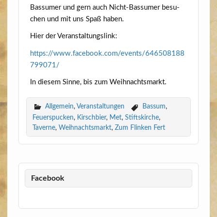
Bas­su­mer und gern auch Nicht-Bas­su­mer besu­
chen und mit uns Spaß haben.
Hier der Veranstaltungslink:
https://www.facebook.com/events/646508188
799071/
In die­sem Sin­ne, bis zum Weihnachtsmarkt.
Allgemein
,
Veranstaltungen
Bassum
,
Feuerspucken
,
Kirschbier
,
Met
,
Stiftskirche
,
Taverne
,
Weihnachtsmarkt
,
Zum Flinken Fert
Facebook