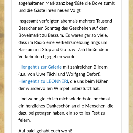
abge­hal­te­nen Markt­tanz begrüß­te die Bovelzumft
und die Gäs­te ihren neu­en Voigt.
Ins­ge­samt ver­folg­ten aber­mals meh­re­re Tau­send
Besu­cher am Sonn­tag das Gesche­hen auf dem
Bovel­markt zu Bas­sum. Es waren gar so vie­le,
dass im Radio eine Ver­kehrs­mel­dung rings um
Bas­sum mit Stop and Go bzw. Zäh flie­ßen­dem
Ver­kehr durch­ge­ge­ben wurde.
Hier geht’s zur Gale­rie
mit zahl­rei­chen Bil­dern
(u.a. von Uwe Tächl und Wolf­gang Defort).
Hier geht’s zu LEONNERI
, die uns beim Nähen
der wun­der­vol­len Wim­pel unter­stützt hat.
Und wenn gleich ich mich wie­der­ho­le, noch­mal
ein herz­li­ches Dan­ke­schön an alle Men­schen, die
dazu bei­getra­gen haben, ein so tol­les Fest zu
feiern.
Auf bald, gehabt euch wohl!