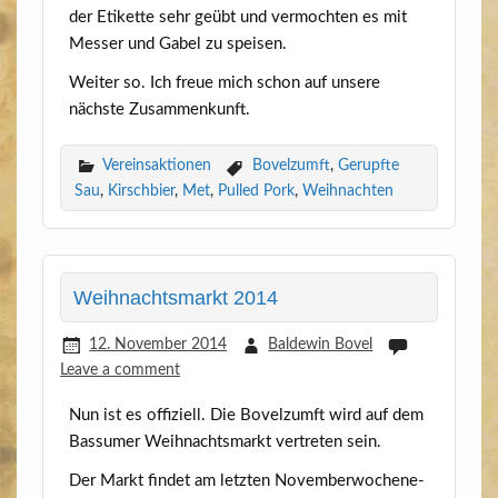
der Eti­ket­te sehr geübt und ver­moch­ten es mit
Mes­ser und Gabel zu speisen.
Wei­ter so. Ich freue mich schon auf unse­re
nächs­te Zusammenkunft.
Vereinsaktionen
Bovelzumft
,
Gerupfte
Sau
,
Kirschbier
,
Met
,
Pulled Pork
,
Weihnachten
Weihnachtsmarkt 2014
12. November 2014
Baldewin Bovel
Leave a comment
Nun ist es offi­zi­ell. Die Bovelzumft wird auf dem
Bas­su­mer Weih­nachts­markt ver­tre­ten sein.
Der Markt fin­det am letz­ten Novem­ber­wo­chene­