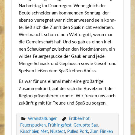
Nach­mit­tag im Dau­er­re­gen. Wenn gleich der
Beu­tel­schnei­der am kom­men­den Sonn­tag, der
eben­so ver­reg­net war nicht anwe­send sein konn­
te, ließ sich die Zumft den Spaß nicht ver­der­ben.
Wer braucht schon einen Wet­ter­gott, wenn man
die Gemein­schaft hat! Und so gab es einen klei­
nen Schau­kampf zwi­schen den Nord­män­nern, ein
wil­des Feu­er­ge­spu­cke der Gauk­ler und jede
Men­ge Schnack und Geplausch sowie Gesöff und
Spei­sen lie­ßen dem Spaß kei­nen Abriss.
Es war für uns ein­mal mehr eine groß­ar­ti­ge
Zusam­men­kunft, auf der sich die Bovelzumft der
Regi­on prä­sen­tie­ren konn­te. Wir freu­en uns auch
zukünf­tig mit für Freu­de und Spaß zu sorgen.
Veranstaltungen
Erdbeerhof
,
Feuerspucken
,
Frühlingsfest
,
Gerupfte Sau
,
Kirschbier
,
Met
,
Nüstedt
,
Pulled Pork
,
Zum Flinken