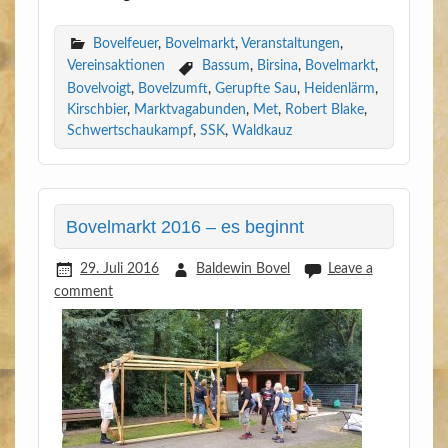
Bovelfeuer
,
Bovelmarkt
,
Veranstaltungen
,
Vereinsaktionen
Bassum
,
Birsina
,
Bovelmarkt
,
Bovelvoigt
,
Bovelzumft
,
Gerupfte Sau
,
Heidenlärm
,
Kirschbier
,
Marktvagabunden
,
Met
,
Robert Blake
,
Schwertschaukampf
,
SSK
,
Waldkauz
Bovelmarkt 2016 – es beginnt
29. Juli 2016
Baldewin Bovel
Leave a
comment