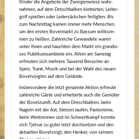
Kin­der die Ange­bo­te der Zwer­gen­wie­se wahr­
nah­men, auf dem Dresch­bal­ken klet­ter­ten, Lei­ter­
golf spiel­ten oder Leder­säck­chen fer­tig­ten. Bis
zum Nach­mit­tag kamen immer mehr Men­schen,
um den ers­ten Bovel­markt zu Bas­sum will­kom­
men zu hei­ßen. Zahl­rei­che Gewan­de­te waren
unter ihnen und hauch­ten dem Markt ein gran­dio­
ses Publi­kum­sam­bie­te ein. Allein am Sams­tag
erfreu­ten sich meh­re­re Tau­send Besu­cher an
Speis, Trank, Musik und bei der Wahl des neu­en
Bovel­voig­tes auf dem Gelände.
Ins­be­son­de­re die letzt genann­te Akti­on erfreu­te
zahl­rei­che Gäs­te und erhei­ter­te auch die Gemü­ter
der Bovelzumft. Auf dem Dresch­bal­ken, beim
Nageln mit der Axt, Stel­zen lau­fen, Pan­to­mi­me,
beim Wett­ren­nen und im Schwert­kampf konn­te
sich Tjel­var zu guter letzt durch­set­zen und den
aktu­el­len Bovel­voigt, den Hen­ker, von sei­nem