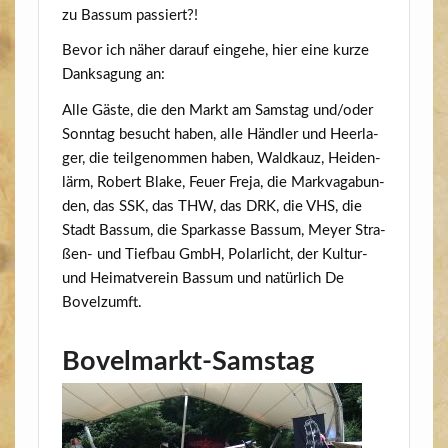
zu Bas­sum passiert?!
Bevor ich näher dar­auf ein­ge­he, hier eine kur­ze
Dank­sa­gung an:
Alle Gäs­te, die den Markt am Sams­tag und/​oder
Sonn­tag besucht haben, alle Händ­ler und Heer­la­
ger, die teil­ge­nom­men haben, Wald­kauz, Hei­den­
lärm, Robert Bla­ke, Feu­er Fre­ja, die Mark­va­ga­bun­
den, das SSK, das THW, das DRK, die VHS, die
Stadt Bas­sum, die Spar­kas­se Bas­sum, Mey­er Stra­
ßen- und Tief­bau GmbH, Polar­licht, der Kul­tur-
und Hei­mat­ver­ein Bas­sum und natür­lich De
Bovelzumft.
Bovelmarkt-Samstag