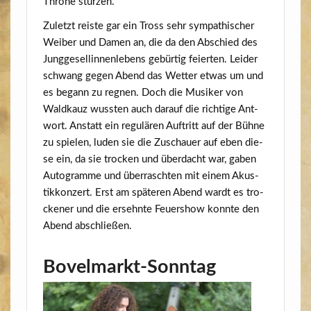
Thro­ne stürzen.
Zuletzt reis­te gar ein Tross sehr sym­pa­thi­scher
Wei­ber und Damen an, die da den Abschied des
Jung­ge­sel­lin­nen­le­bens gebür­tig fei­er­ten. Lei­der
schwang gegen Abend das Wet­ter etwas um und
es begann zu reg­nen. Doch die Musi­ker von
Wald­kauz wuss­ten auch dar­auf die rich­ti­ge Ant­
wort. Anstatt ein regu­lä­ren Auf­tritt auf der Büh­ne
zu spie­len, luden sie die Zuschau­er auf eben die­
se ein, da sie tro­cken und über­dacht war, gaben
Auto­gram­me und über­rasch­ten mit einem Akus­
tik­kon­zert. Erst am spä­te­ren Abend wardt es tro­
cke­ner und die ersehn­te Feu­er­show konn­te den
Abend abschließen.
Bovelmarkt-Sonntag