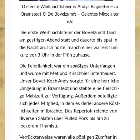
Die ers­te Weih­nachts­fei­er in Andys Baguette­rie zu
Bramstedt © De Bovelzumft – Geleb­tes Mit­tel­al­ter
e.V.
Die ers­te Weih­nachts­fei­er der Bovelzumft fand
am gest­ri­gen Abend statt und dau­er­te bis spät in
die Nacht an. Ich hör­te, manch einer war erst um
kurz vor 3 Uhr in der Früh zuhause.
Die Fei­er­lich­keit war ein spa­ßi­ges Unter­fan­gen
und wur­de mit Met und Kirsch­bier unter­mau­ert.
Unser Bovel-Koch Andy sorg­te für eine herr­li­che
Umge­bung in Bramstedt und stell­te eine flei­schi­
ge Mahl­zeit zur Ver­fü­gung. Außer­dem betei­lig­te
sich jedes Mit­glied, in dem es der­lei ande­re Köst­
lich­kei­ten mit­brach­te. Das Reper­toir reich­te von
diver­sen Sala­ten über Pul­led Pork bis hin zu
lecke­rem Tiramisu.
Ver­rück­ter­wei­se waren alle pöb­li­gen Zümf­ter in