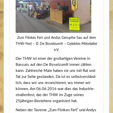
Zum Flin­kes Fert und Andys Gerupf­te Sau auf dem
THW-Fest – © De Bovelzumft – Geleb­tes Mit­tel­al­ter
e.V.
Der THW ist einer der groß­ar­ti­gen Ver­ei­ne in
Bas­sum, auf den De Bovelzumft immer zäh­len
kann. Zahl­rei­che Male haben sie uns mit Rat und
Tat zur Sei­te gestan­den. Da ist es selbst­ver­ständ­
lich, dass wir uns revan­chie­ren, wo immer wir
kön­nen. Am 06.06.2016 war dies das Indus­trie­
stra­ßen­fest, das der THW im Zuge sei­nes
25jährigen Bestehens orga­ni­siert hat.
Neben der Taver­ne „Zum Flin­ken Fert“ und Andys