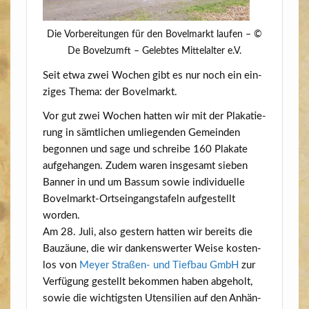
Die Vor­be­rei­tun­gen für den Bovel­markt lau­fen – ©
De Bovelzumft – Geleb­tes Mit­tel­al­ter e.V.
Seit etwa zwei Wochen gibt es nur noch ein ein­
zi­ges The­ma: der Bovelmarkt.
Vor gut zwei Wochen hat­ten wir mit der Pla­ka­tie­
rung in sämt­li­chen umlie­gen­den Gemein­den
begon­nen und sage und schrei­be 160 Pla­ka­te
auf­ge­han­gen. Zudem waren ins­ge­samt sie­ben
Ban­ner in und um Bas­sum sowie indi­vi­du­el­le
Bovel­markt-Orts­ein­gangs­ta­feln auf­ge­stellt
worden.
Am 28. Juli, also ges­tern hat­ten wir bereits die
Bau­zäu­ne, die wir dan­kens­wer­ter Wei­se kos­ten­
los von
Mey­er Stra­ßen- und Tief­bau GmbH
zur
Ver­fü­gung gestellt bekom­men haben abge­holt,
sowie die wich­tigs­ten Uten­si­li­en auf den Anhän­