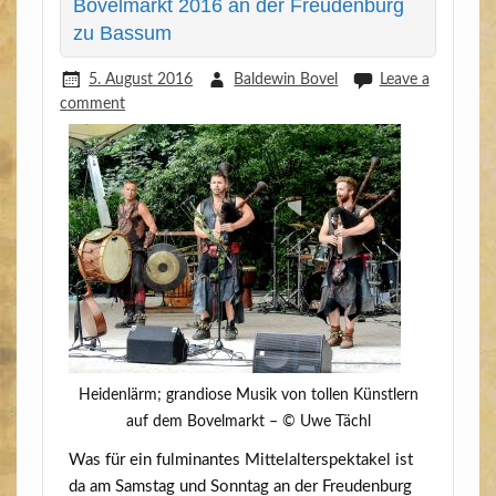
Bovelmarkt 2016 an der Freudenburg
zu Bassum
5. August 2016
Baldewin Bovel
Leave a
comment
Hei­den­lärm; gran­dio­se Musik von tol­len Künst­lern
auf dem Bovel­markt – © Uwe Tächl
Was für ein ful­mi­nan­tes Mit­tel­al­ter­spek­ta­kel ist
da am Sams­tag und Sonn­tag an der Freu­den­burg