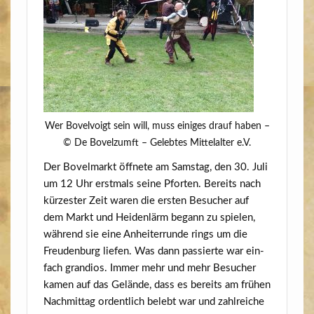
Wer Bovel­voigt sein will, muss eini­ges drauf haben –
© De Bovelzumft – Geleb­tes Mit­tel­al­ter e.V.
Der Bovel­markt öff­ne­te am Sams­tag, den 30. Juli
um 12 Uhr erst­mals sei­ne Pfor­ten. Bereits nach
kür­zes­ter Zeit waren die ers­ten Besu­cher auf
dem Markt und Hei­den­lärm begann zu spie­len,
wäh­rend sie eine Anhei­ter­run­de rings um die
Freu­den­burg lie­fen. Was dann pas­sier­te war ein­
fach gran­di­os. Immer mehr und mehr Besu­cher
kamen auf das Gelän­de, dass es bereits am frü­hen
Nach­mit­tag ordent­lich belebt war und zahl­rei­che