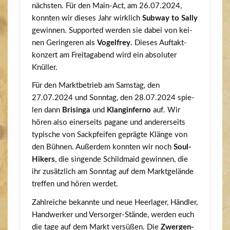
nächs­ten. Für den Main-Act, am 26.07.2024,
konn­ten wir die­ses Jahr wirk­lich
Sub­way to Sal­ly
gewin­nen. Sup­port­ed wer­den sie dabei von kei­
nen Gerin­ge­ren als
Vogel­frey
. Die­ses Auf­takt­
kon­zert am Frei­tag­abend wird ein abso­lu­ter
Knüller.
Für den Markt­be­trieb am Sams­tag, den
27.07.2024 und Sonn­tag, den 28.07.2024 spie­
len dann
Bri­sin­ga
und
Klang­in­fer­no
auf. Wir
hören also einer­seits paga­ne und ande­rer­seits
typi­sche von Sack­pfei­fen gepräg­te Klän­ge von
den Büh­nen. Außer­dem konn­ten wir noch
Soul­
Hi­kers
, die sin­gen­de Schild­maid gewin­nen, die
ihr zusätz­lich am Sonn­tag auf dem Markt­ge­län­de
tref­fen und hören werdet.
Zahl­rei­che bekann­te und neue Heer­la­ger, Händ­ler,
Hand­wer­ker und Ver­sor­ger-Stän­de, wer­den euch
die tage auf dem Markt ver­sü­ßen. Die
Zwer­gen­