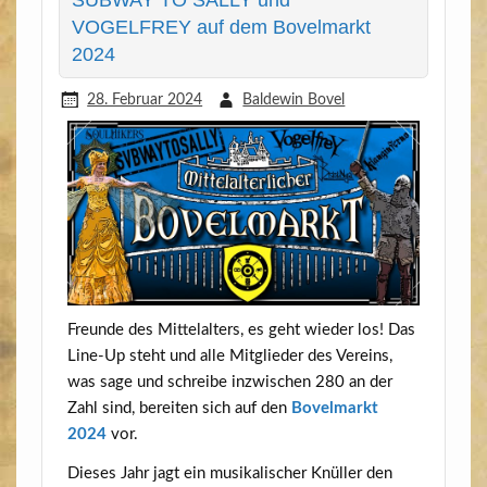
VOGELFREY auf dem Bovelmarkt
2024
28. Februar 2024
Baldewin Bovel
Freun­de des Mit­tel­al­ters, es geht wie­der los! Das
Line-Up steht und alle Mit­glie­der des Ver­eins,
was sage und schrei­be inzwi­schen 280 an der
Zahl sind, berei­ten sich auf den
Bovel­markt
2024
vor.
Die­ses Jahr jagt ein musi­ka­li­scher Knül­ler den