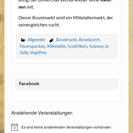
bringt der Böl­ler­Club Vech­ta wie­der sei­ne
Kano­
nen
mit.
Die­ser Bovel­markt wird ein Mit­tel­al­ter­markt, der
sei­nes­glei­chen sucht.
Allgemein
Bovelmarkt
,
Bovelzumft
,
Feuerspucken
,
Mittelalter
,
SoulHikers
,
Subway to
Sally
,
Vogelfrey
Facebook
Anstehende Veranstaltungen
Es sind keine anstehenden Veranstaltungen vorhanden.
Hinweis