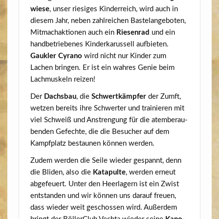
wie­se
, unser rie­si­ges Kin­der­reich, wird auch in
die­sem Jahr, neben zahl­rei­chen Bas­te­l­an­ge­bo­ten,
Mit­mach­ak­tio­nen auch ein
Rie­sen­rad
und ein
hand­be­trie­be­nes Kin­der­ka­rus­sell auf­bie­ten.
Gauk­ler Cyra­no
wird nicht nur Kin­der zum
Lachen brin­gen. Er ist ein wah­res Genie beim
Lach­mus­keln reizen!
Der
Dachs­bau
, die
Schwert­kämp­fer
der Zumft,
wet­zen bereits ihre Schwer­ter und trai­nie­ren mit
viel Schweiß und Anstren­gung für die atem­be­rau­
ben­den Gefech­te, die die Besu­cher auf dem
Kampf­platz bestau­nen kön­nen werden.
Zudem wer­den die Sei­le wie­der gespannt, denn
die Bli­den, also die
Kata­pul­te
, wer­den erneut
abge­feu­ert. Unter den Heer­la­gern ist ein Zwist
ent­stan­den und wir kön­nen uns dar­auf freu­en,
dass wie­der weit geschos­sen wird. Außer­dem